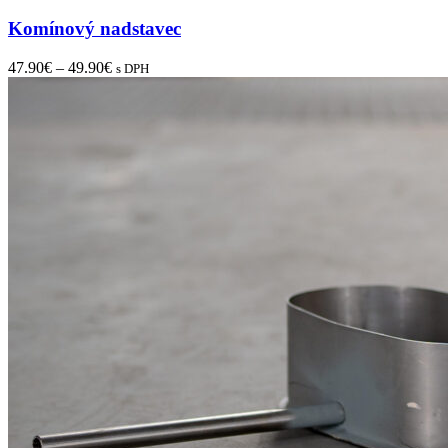
Komínový nadstavec
47.90
€
–
49.90
€
s DPH