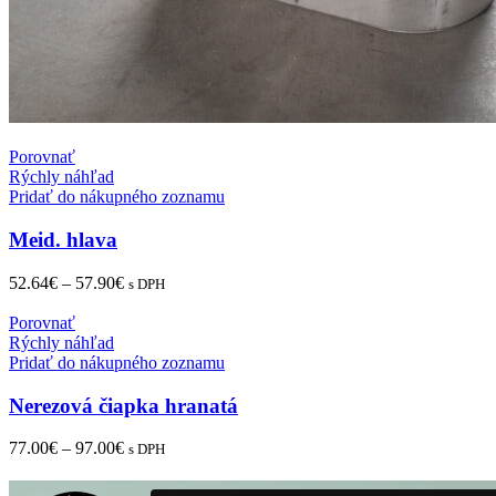
Porovnať
Rýchly náhľad
Pridať do nákupného zoznamu
Meid. hlava
52.64
€
–
57.90
€
s DPH
Porovnať
Rýchly náhľad
Pridať do nákupného zoznamu
Nerezová čiapka hranatá
77.00
€
–
97.00
€
s DPH