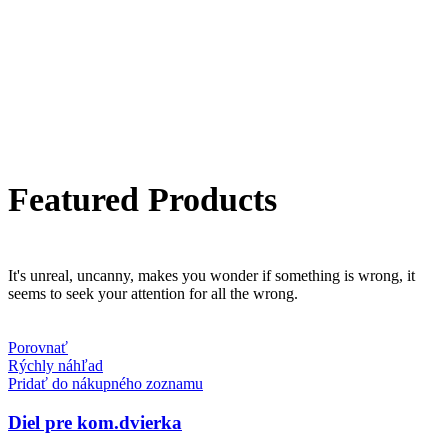
Featured Products
It's unreal, uncanny, makes you wonder if something is wrong, it
seems to seek your attention for all the wrong.
Porovnať
Rýchly náhľad
Pridať do nákupného zoznamu
Diel pre kom.dvierka