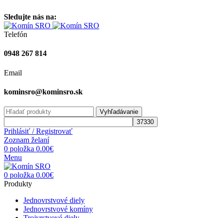
Vitajte na stránke komínsro.sk
Sledujte nás na:
Telefón
0948 267 814
Email
kominsro@kominsro.sk
Vyhľadávanie
Prihlásiť / Registrovať
Zoznam želaní
0
položka
0.00
€
Menu
0
položka
0.00
€
Produkty
Jednovrstvové diely
Jednovrstvové komíny
Trojvrstvové diely