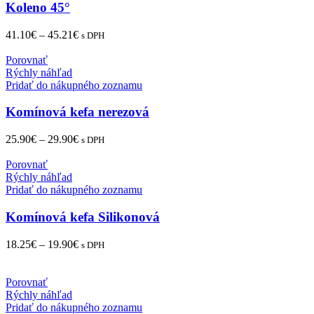
Koleno 45°
41.10
€
–
45.21
€
s DPH
Porovnať
Rýchly náhľad
Pridať do nákupného zoznamu
Komínová kefa nerezová
25.90
€
–
29.90
€
s DPH
Porovnať
Rýchly náhľad
Pridať do nákupného zoznamu
Komínová kefa Silikonová
18.25
€
–
19.90
€
s DPH
Porovnať
Rýchly náhľad
Pridať do nákupného zoznamu