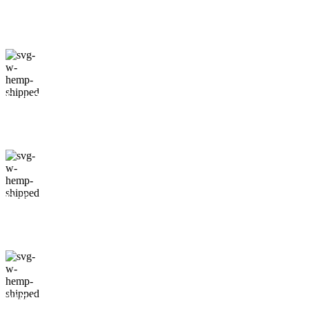
Usually, we prefer the real thing, wine without.
Fast Refaund
With thoughts that count, information that for value.
Online Payment
Real butter, not margarine, and designs to be filled real.
24/7 Support