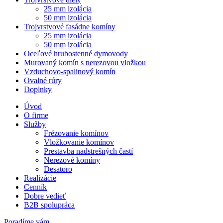
25 mm izolácia
50 mm izolácia
Trojvrstvové fasádne komíny
25 mm izolácia
50 mm izolácia
Oceľové hrubostenné dymovody
Murovaný komín s nerezovou vložkou
Vzduchovo-spalinový komín
Ovalné rúry
Doplnky
Úvod
O firme
Služby
Frézovanie komínov
Vložkovanie komínov
Prestavba nadstrešných častí
Nerezové komíny
Desatoro
Realizácie
Cenník
Dobre vedieť
B2B spolupráca
Poradíme vám