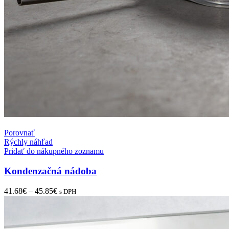
Porovnať
Rýchly náhľad
Pridať do nákupného zoznamu
Kondenzačná nádoba
41.68
€
–
45.85
€
s DPH