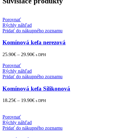
Súvisiace produkty
Porovnať
Rýchly náhľad
Pridať do nákupného zoznamu
Komínová kefa nerezová
25.90
€
–
29.90
€
s DPH
Porovnať
Rýchly náhľad
Pridať do nákupného zoznamu
Komínová kefa Silikonová
18.25
€
–
19.90
€
s DPH
Porovnať
Rýchly náhľad
Pridať do nákupného zoznamu