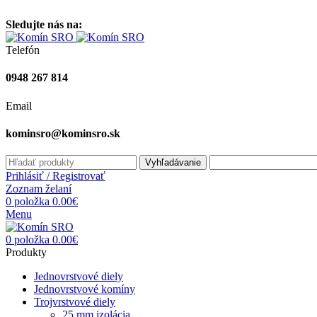
Vitajte na stránke komínsro.sk
Sledujte nás na:
Telefón
0948 267 814
Email
kominsro@kominsro.sk
Vyhľadávanie
Prihlásiť / Registrovať
Zoznam želaní
0
položka
0.00
€
Menu
0
položka
0.00
€
Produkty
Jednovrstvové diely
Jednovrstvové komíny
Trojvrstvové diely
25 mm izolácia