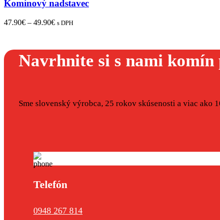
Komínový nadstavec
47.90
€
–
49.90
€
s DPH
Navrhnite si s nami komín 
Sme slovenský výrobca, 25 rokov skúsenosti a viac ako 10
Telefón
0948 267 814