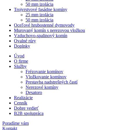
50 mm izolácia
Trojvrstvové fasádne komíny
25 mm izolácia
50 mm izolácia
Oceľové hrubostenné dymovody
Murovaný komín s nerezovou vložkou
Vzduchovo-spalinový komín
Ovalné rúry
Doplnky
Úvod
O firme
Služby
Frézovanie komínov
Vložkovanie komínov
Prestavba nadstrešných častí
Nerezové komíny
Desatoro
Realizácie
Cenník
Dobre vedieť
B2B spolupráca
Poradíme vám
Kontakt