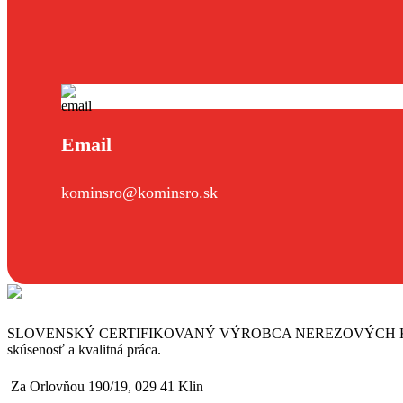
Email
kominsro@kominsro.sk
SLOVENSKÝ CERTIFIKOVANÝ VÝROBCA NEREZOVÝCH KOMÍNOV. Naša 
skúsenosť a kvalitná práca.
Za Orlovňou 190/19, 029 41 Klin