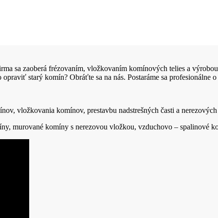
rma sa zaoberá frézovaním, vložkovaním komínových telies a výrobo
o opraviť starý komín? Obráťte sa na nás. Postaráme sa profesionálne o
ínov, vložkovania komínov, prestavbu nadstrešných časti a nerezovýc
íny, murované komíny s nerezovou vložkou, vzduchovo – spalinové k