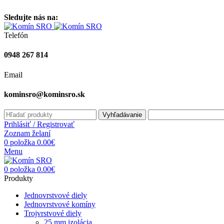
Vitajte na stránke komínsro.sk
Sledujte nás na:
Telefón
0948 267 814
Email
kominsro@kominsro.sk
Vyhľadávanie
Prihlásiť / Registrovať
Zoznam želaní
0
položka
0.00
€
Menu
0
položka
0.00
€
Produkty
Jednovrstvové diely
Jednovrstvové komíny
Trojvrstvové diely
25 mm izolácia