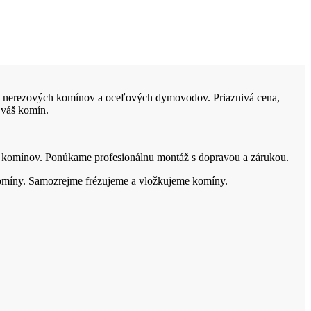
u nerezových komínov a oceľových dymovodov. Priaznivá cena,
 váš komín.
h komínov. Ponúkame profesionálnu montáž s dopravou a zárukou.
omíny. Samozrejme frézujeme a vložkujeme komíny.