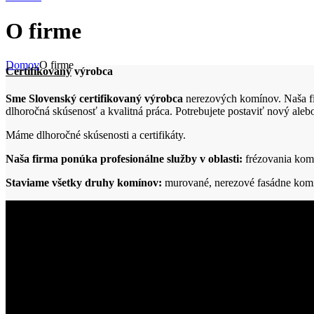
O firme
Domov
O firme
Certifikovaný
výrobca
Sme Slovenský certifikovaný výrobca
nerezových komínov. Naša fi
dlhoročná skúsenosť a kvalitná práca. Potrebujete postaviť nový aleb
Máme dlhoročné skúsenosti a certifikáty.
Naša firma ponúka profesionálne služby v oblasti:
frézovania kom
Staviame všetky druhy komínov:
murované, nerezové fasádne kom