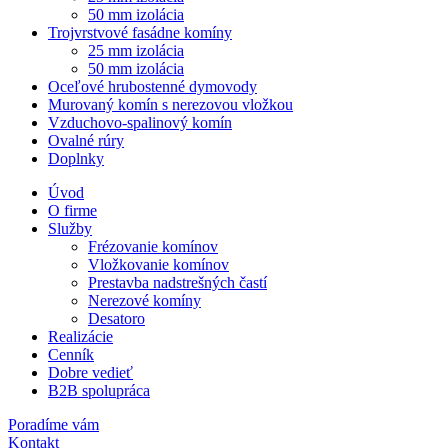
50 mm izolácia
Trojvrstvové fasádne komíny
25 mm izolácia
50 mm izolácia
Oceľové hrubostenné dymovody
Murovaný komín s nerezovou vložkou
Vzduchovo-spalinový komín
Ovalné rúry
Doplnky
Úvod
O firme
Služby
Frézovanie komínov
Vložkovanie komínov
Prestavba nadstrešných častí
Nerezové komíny
Desatoro
Realizácie
Cenník
Dobre vedieť
B2B spolupráca
Poradíme vám
Kontakt