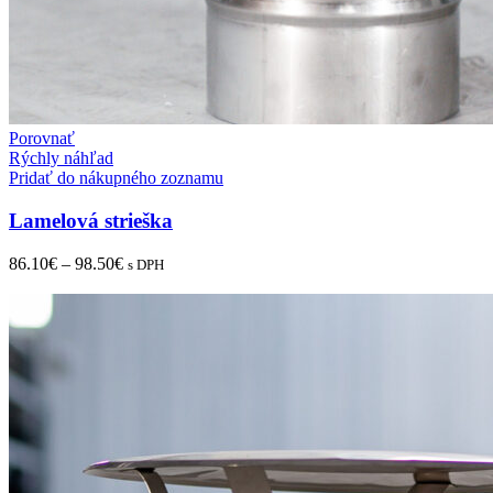
Porovnať
Rýchly náhľad
Pridať do nákupného zoznamu
Lamelová strieška
86.10
€
–
98.50
€
s DPH