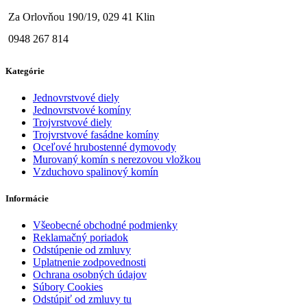
Za Orlovňou 190/19, 029 41 Klin
0948 267 814
Kategórie
Jednovrstvové diely
Jednovrstvové komíny
Trojvrstvové diely
Trojvrstvové fasádne komíny
Oceľové hrubostenné dymovody
Murovaný komín s nerezovou vložkou
Vzduchovo spalinový komín
Informácie
Všeobecné obchodné podmienky
Reklamačný poriadok
Odstúpenie od zmluvy
Uplatnenie zodpovednosti
Ochrana osobných údajov
Súbory Cookies
Odstúpiť od zmluvy tu