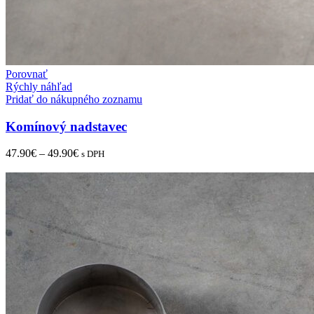
Porovnať
Rýchly náhľad
Pridať do nákupného zoznamu
Komínový nadstavec
47.90
€
–
49.90
€
s DPH