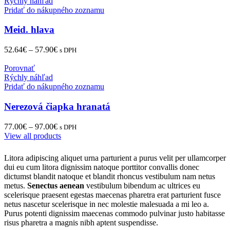
Rýchly náhľad
Pridať do nákupného zoznamu
Meid. hlava
52.64
€
–
57.90
€
s DPH
Porovnať
Rýchly náhľad
Pridať do nákupného zoznamu
Nerezová čiapka hranatá
77.00
€
–
97.00
€
s DPH
View all products
Litora adipiscing aliquet urna parturient a purus velit per ullamcorper
dui eu cum litora dignissim natoque porttitor convallis donec
dictumst blandit natoque et blandit rhoncus vestibulum nam netus
metus.
Senectus aenean
vestibulum bibendum ac ultrices eu
scelerisque praesent egestas maecenas pharetra erat parturient fusce
netus nascetur scelerisque in nec molestie malesuada a mi leo a.
Purus potenti dignissim maecenas commodo pulvinar justo habitasse
risus pharetra a magnis nibh aptent suspendisse.