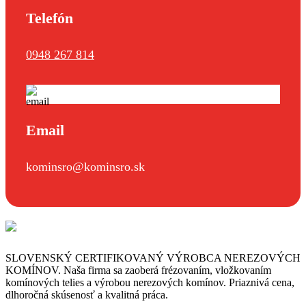
Telefón
0948 267 814
Email
kominsro@kominsro.sk
SLOVENSKÝ CERTIFIKOVANÝ VÝROBCA NEREZOVÝCH
KOMÍNOV. Naša firma sa zaoberá frézovaním, vložkovaním
komínových telies a výrobou nerezových komínov. Priaznivá cena,
dlhoročná skúsenosť a kvalitná práca.