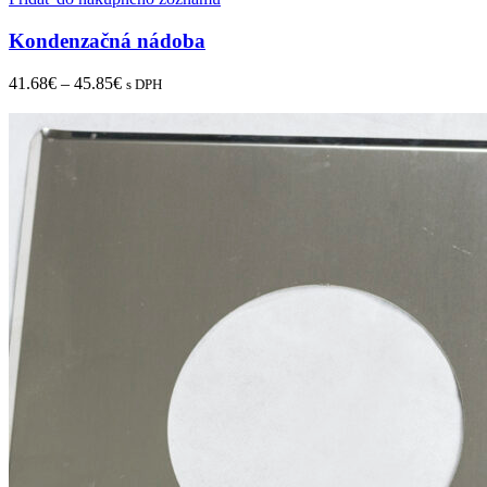
Kondenzačná nádoba
41.68
€
–
45.85
€
s DPH