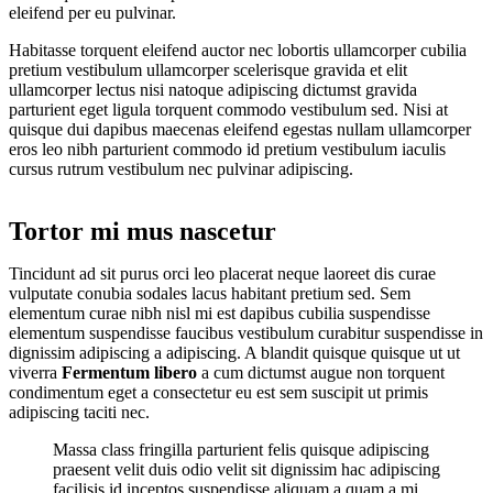
eleifend per eu pulvinar.
Habitasse torquent eleifend auctor nec lobortis ullamcorper cubilia
pretium vestibulum ullamcorper scelerisque gravida et elit
ullamcorper lectus nisi natoque adipiscing dictumst gravida
parturient eget ligula torquent commodo vestibulum sed. Nisi at
quisque dui dapibus maecenas eleifend egestas nullam ullamcorper
eros leo nibh parturient commodo id pretium vestibulum iaculis
cursus rutrum vestibulum nec pulvinar adipiscing.
Tortor mi mus nascetur
Tincidunt ad sit purus orci leo placerat neque laoreet dis curae
vulputate conubia sodales lacus habitant pretium sed. Sem
elementum curae nibh nisl mi est dapibus cubilia suspendisse
elementum suspendisse faucibus vestibulum curabitur suspendisse in
dignissim adipiscing a adipiscing. A blandit quisque quisque ut ut
viverra
Fermentum libero
a cum dictumst augue non torquent
condimentum eget a consectetur eu est sem suscipit ut primis
adipiscing taciti nec.
Massa class fringilla parturient felis quisque adipiscing
praesent velit duis odio velit sit dignissim hac adipiscing
facilisis id inceptos suspendisse aliquam a quam a mi