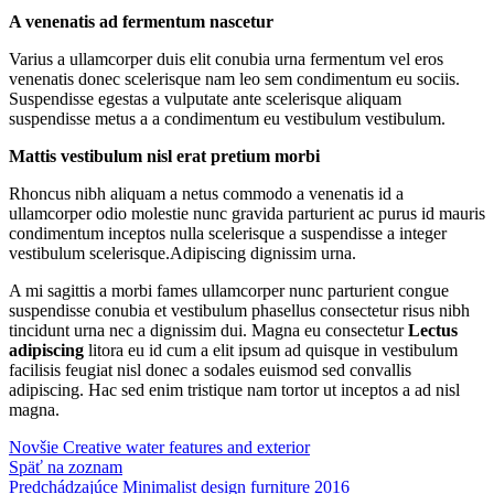
A venenatis ad fermentum nascetur
Varius a ullamcorper duis elit conubia urna fermentum vel eros
venenatis donec scelerisque nam leo sem condimentum eu sociis.
Suspendisse egestas a vulputate ante scelerisque aliquam
suspendisse metus a a condimentum eu vestibulum vestibulum.
Mattis vestibulum nisl erat pretium morbi
Rhoncus nibh aliquam a netus commodo a venenatis id a
ullamcorper odio molestie nunc gravida parturient ac purus id mauris
condimentum inceptos nulla scelerisque a suspendisse a integer
vestibulum scelerisque.Adipiscing dignissim urna.
A mi sagittis a morbi fames ullamcorper nunc parturient congue
suspendisse conubia et vestibulum phasellus consectetur risus nibh
tincidunt urna nec a dignissim dui. Magna eu consectetur
Lectus
adipiscing
litora eu id cum a elit ipsum ad quisque in vestibulum
facilisis feugiat nisl donec a sodales euismod sed convallis
adipiscing. Hac sed enim tristique nam tortor ut inceptos a ad nisl
magna.
Novšie
Creative water features and exterior
Späť na zoznam
Predchádzajúce
Minimalist design furniture 2016