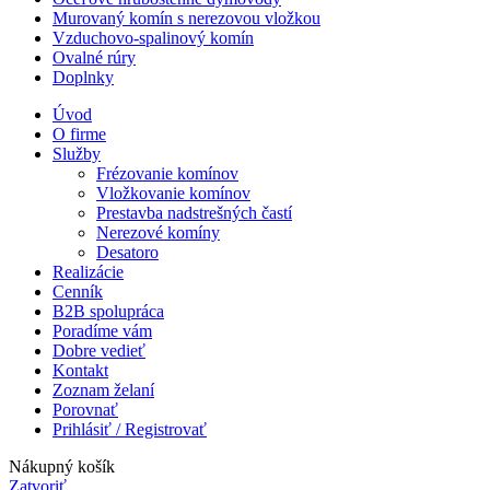
Murovaný komín s nerezovou vložkou
Vzduchovo-spalinový komín
Ovalné rúry
Doplnky
Úvod
O firme
Služby
Frézovanie komínov
Vložkovanie komínov
Prestavba nadstrešných častí
Nerezové komíny
Desatoro
Realizácie
Cenník
B2B spolupráca
Poradíme vám
Dobre vedieť
Kontakt
Zoznam želaní
Porovnať
Prihlásiť / Registrovať
Nákupný košík
Zatvoriť