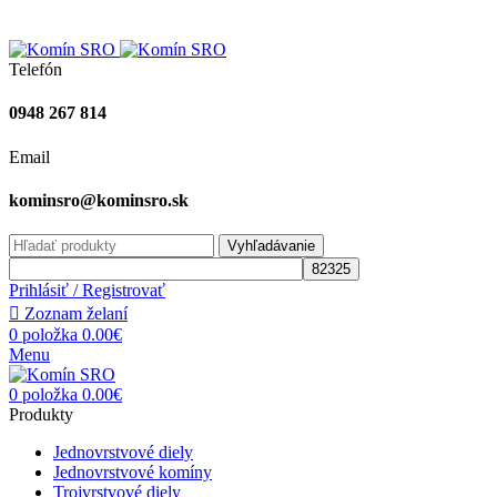
Vitajte na stránke komínsro.sk
Sledujte nás na:
Telefón
0948 267 814
Email
kominsro@kominsro.sk
Vyhľadávanie
Prihlásiť / Registrovať
Zoznam želaní
0
položka
0.00
€
Menu
0
položka
0.00
€
Produkty
Jednovrstvové diely
Jednovrstvové komíny
Trojvrstvové diely