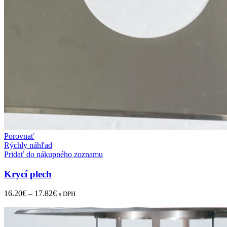
Porovnať
Rýchly náhľad
Pridať do nákupného zoznamu
Krycí plech
16.20
€
–
17.82
€
s DPH