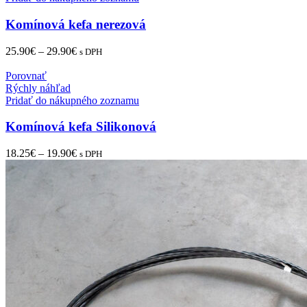
Komínová kefa nerezová
25.90
€
–
29.90
€
s DPH
Porovnať
Rýchly náhľad
Pridať do nákupného zoznamu
Komínová kefa Silikonová
18.25
€
–
19.90
€
s DPH