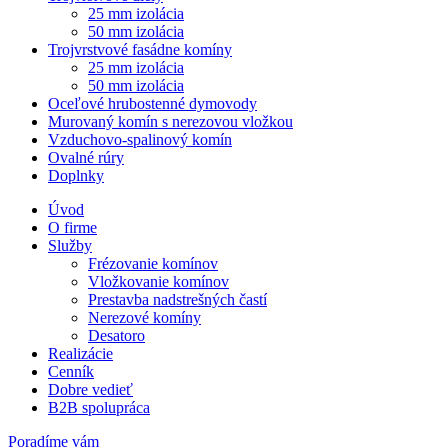
25 mm izolácia
50 mm izolácia
Trojvrstvové fasádne komíny
25 mm izolácia
50 mm izolácia
Oceľové hrubostenné dymovody
Murovaný komín s nerezovou vložkou
Vzduchovo-spalinový komín
Ovalné rúry
Doplnky
Úvod
O firme
Služby
Frézovanie komínov
Vložkovanie komínov
Prestavba nadstrešných častí
Nerezové komíny
Desatoro
Realizácie
Cenník
Dobre vedieť
B2B spolupráca
Poradíme vám