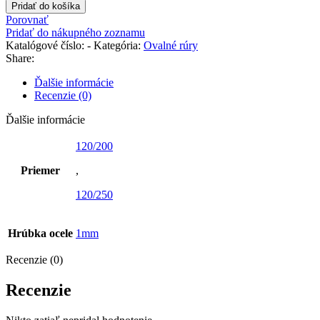
Pridať do košíka
Porovnať
Pridať do nákupného zoznamu
Katalógové číslo:
-
Kategória:
Ovalné rúry
Share:
Ďalšie informácie
Recenzie (0)
Ďalšie informácie
120/200
Priemer
,
120/250
Hrúbka ocele
1mm
Recenzie (0)
Recenzie