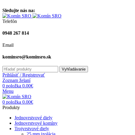
Vitajte na stránke komínsro.sk
Sledujte nás na:
Telefón
0948 267 814
Email
kominsro@kominsro.sk
Vyhľadávanie
Prihlásiť / Registrovať
Zoznam želaní
0
položka
0.00
€
Menu
0
položka
0.00
€
Produkty
Jednovrstvové diely
Jednovrstvové komíny
Trojvrstvové diely
25 mm izolácia