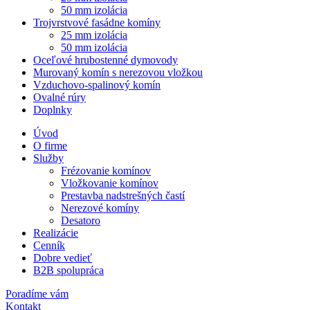
50 mm izolácia
Trojvrstvové fasádne komíny
25 mm izolácia
50 mm izolácia
Oceľové hrubostenné dymovody
Murovaný komín s nerezovou vložkou
Vzduchovo-spalinový komín
Ovalné rúry
Doplnky
Úvod
O firme
Služby
Frézovanie komínov
Vložkovanie komínov
Prestavba nadstrešných častí
Nerezové komíny
Desatoro
Realizácie
Cenník
Dobre vedieť
B2B spolupráca
Poradíme vám
Kontakt