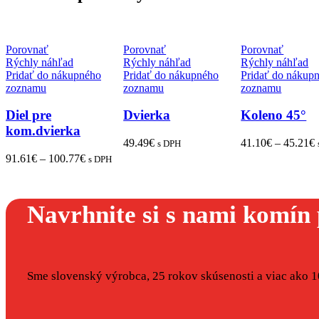
Porovnať
Porovnať
Porovnať
Rýchly náhľad
Rýchly náhľad
Rýchly náhľad
Pridať do nákupného
Pridať do nákupného
Pridať do nákup
zoznamu
zoznamu
zoznamu
Diel pre
Dvierka
Koleno 45°
kom.dvierka
49.49
€
41.10
€
–
45.21
€
s DPH
91.61
€
–
100.77
€
s DPH
Navrhnite si s nami komín 
Sme slovenský výrobca, 25 rokov skúsenosti a viac ako 10