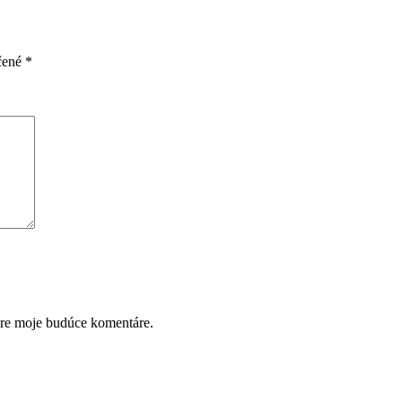
čené
*
pre moje budúce komentáre.