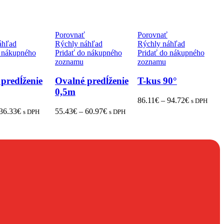
Porovnať
Porovnať
áhľad
Rýchly náhľad
Rýchly náhľad
o nákupného
Pridať do nákupného
Pridať do nákupného
zoznamu
zoznamu
predĺženie
Ovalné predĺženie
T-kus 90°
0,5m
86.11
€
–
94.72
€
s DPH
36.33
€
55.43
€
–
60.97
€
s DPH
s DPH