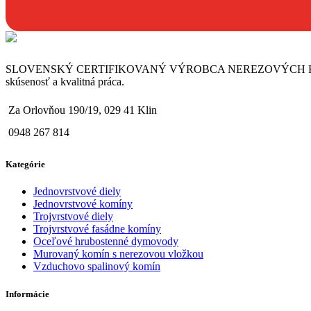
SLOVENSKÝ CERTIFIKOVANÝ VÝROBCA NEREZOVÝCH KOMÍNOV. Naša 
skúsenosť a kvalitná práca.
Za Orlovňou 190/19, 029 41 Klin
0948 267 814
Kategórie
Jednovrstvové diely
Jednovrstvové komíny
Trojvrstvové diely
Trojvrstvové fasádne komíny
Oceľové hrubostenné dymovody
Murovaný komín s nerezovou vložkou
Vzduchovo spalinový komín
Informácie