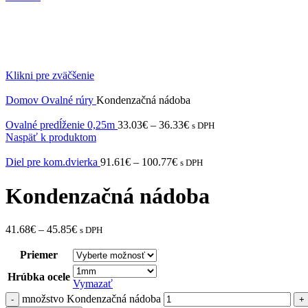
Klikni pre zväčšenie
Domov
Ovalné rúry
Kondenzačná nádoba
Ovalné predĺženie 0,25m
33.03
€
–
36.33
€
s DPH
Naspäť k produktom
Diel pre kom.dvierka
91.61
€
–
100.77
€
s DPH
Kondenzačná nádoba
41.68
€
–
45.85
€
s DPH
Priemer
Hrúbka ocele
Vymazať
množstvo Kondenzačná nádoba