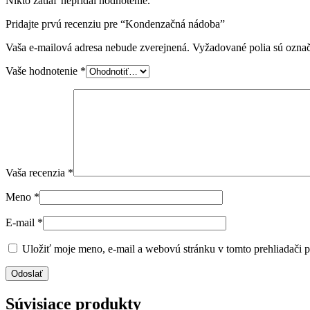
Nikto zatiaľ nepridal hodnotenie.
Pridajte prvú recenziu pre “Kondenzačná nádoba”
Vaša e-mailová adresa nebude zverejnená.
Vyžadované polia sú ozna
Vaše hodnotenie
*
Vaša recenzia
*
Meno
*
E-mail
*
Uložiť moje meno, e-mail a webovú stránku v tomto prehliadači 
Súvisiace produkty