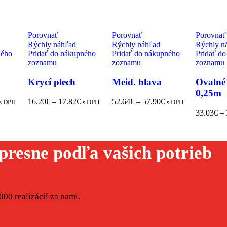
Porovnať
Porovnať
Porovnať
Rýchly náhľad
Rýchly náhľad
Rýchly n
ného
Pridať do nákupného
Pridať do nákupného
Pridať d
zoznamu
zoznamu
zoznamu
Krycí plech
Meid. hlava
Ovalné 
0,25m
16.20
€
–
17.82
€
52.64
€
–
57.90
€
s DPH
s DPH
s DPH
33.03
€
–
presne podľa vašich potrieb
00 realizácií za nami.