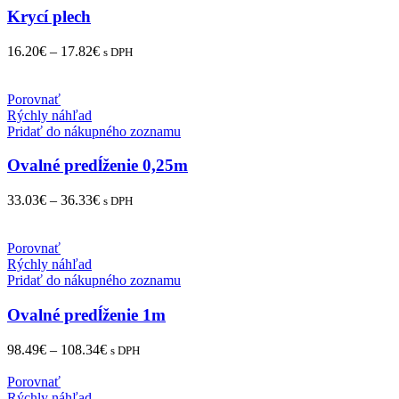
Krycí plech
16.20
€
–
17.82
€
s DPH
Porovnať
Rýchly náhľad
Pridať do nákupného zoznamu
Ovalné predĺženie 0,25m
33.03
€
–
36.33
€
s DPH
Porovnať
Rýchly náhľad
Pridať do nákupného zoznamu
Ovalné predĺženie 1m
98.49
€
–
108.34
€
s DPH
Porovnať
Rýchly náhľad