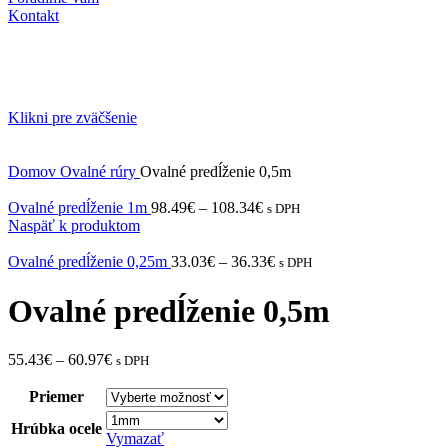
Kontakt
Klikni pre zväčšenie
Domov
Ovalné rúry
Ovalné predĺženie 0,5m
Ovalné predĺženie 1m
98.49
€
–
108.34
€
s DPH
Naspäť k produktom
Ovalné predĺženie 0,25m
33.03
€
–
36.33
€
s DPH
Ovalné predĺženie 0,5m
55.43
€
–
60.97
€
s DPH
Priemer
Hrúbka ocele
Vymazať