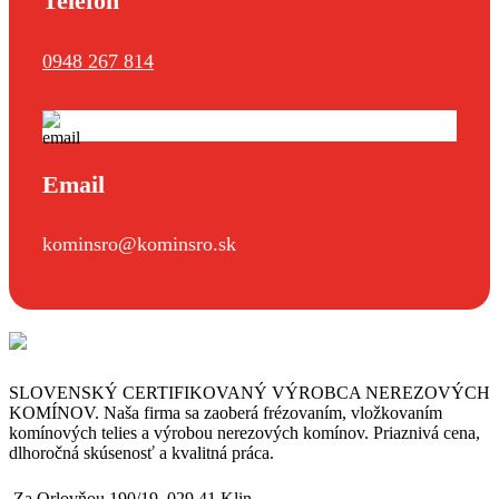
Telefón
0948 267 814
Email
kominsro@kominsro.sk
SLOVENSKÝ CERTIFIKOVANÝ VÝROBCA NEREZOVÝCH
KOMÍNOV. Naša firma sa zaoberá frézovaním, vložkovaním
komínových telies a výrobou nerezových komínov. Priaznivá cena,
dlhoročná skúsenosť a kvalitná práca.
Za Orlovňou 190/19, 029 41 Klin