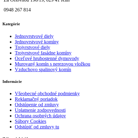
0948 267 814
Kategórie
Jednovrstvové diely
Jednovrstvové komíny
Trojvrstvové diely
Trojvrstvové fasádne komíny
Oceľové hrubostenné dymovody
Murovaný komín s nerezovou vložkou
Vzduchovo spalinový komín
Informácie
Všeobecné obchodné podmienky
Reklamačný poriadok
Odstúpenie od zmluvy
Uplatnenie zodpovednosti
Ochrana osobných údajov
Súbory Cookies
Odstúpiť od zmluvy tu