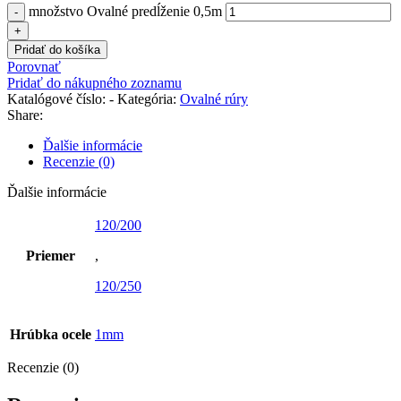
množstvo Ovalné predĺženie 0,5m
Pridať do košíka
Porovnať
Pridať do nákupného zoznamu
Katalógové číslo:
-
Kategória:
Ovalné rúry
Share:
Ďalšie informácie
Recenzie (0)
Ďalšie informácie
120/200
Priemer
,
120/250
Hrúbka ocele
1mm
Recenzie (0)