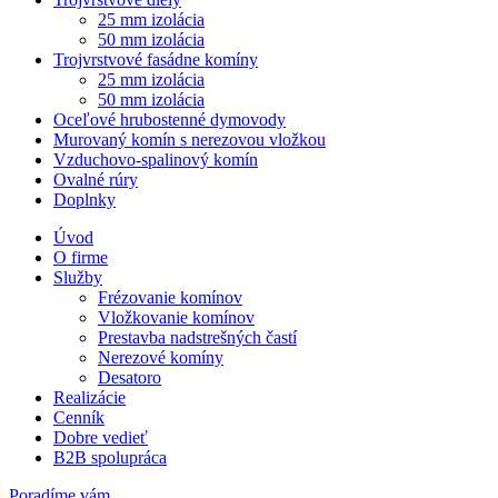
25 mm izolácia
50 mm izolácia
Trojvrstvové fasádne komíny
25 mm izolácia
50 mm izolácia
Oceľové hrubostenné dymovody
Murovaný komín s nerezovou vložkou
Vzduchovo-spalinový komín
Ovalné rúry
Doplnky
Úvod
O firme
Služby
Frézovanie komínov
Vložkovanie komínov
Prestavba nadstrešných častí
Nerezové komíny
Desatoro
Realizácie
Cenník
Dobre vedieť
B2B spolupráca
Poradíme vám