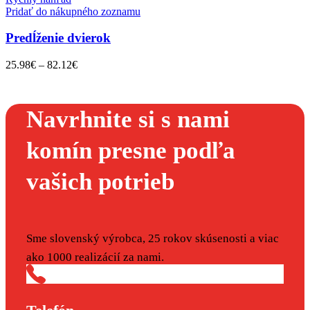
Pridať do nákupného zoznamu
Predĺženie dvierok
25.98
€
–
82.12
€
Navrhnite si s nami
komín presne podľa
vašich potrieb
Sme slovenský výrobca, 25 rokov skúsenosti a viac
ako 1000 realizácií za nami.