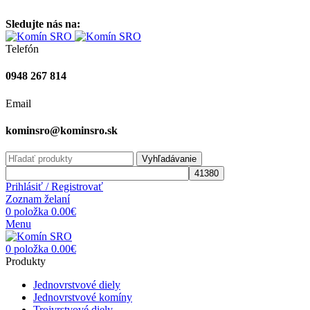
Vitajte na stránke komínsro.sk
Sledujte nás na:
Telefón
0948 267 814
Email
kominsro@kominsro.sk
Vyhľadávanie
Prihlásiť / Registrovať
Zoznam želaní
0
položka
0.00
€
Menu
0
položka
0.00
€
Produkty
Jednovrstvové diely
Jednovrstvové komíny
Trojvrstvové diely