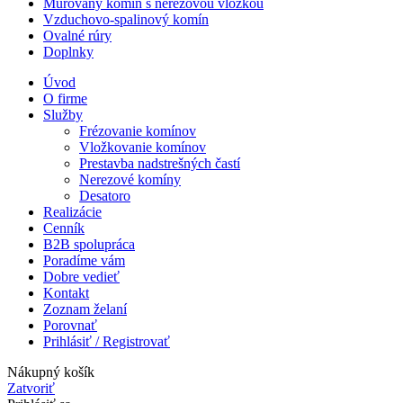
Murovaný komín s nerezovou vložkou
Vzduchovo-spalinový komín
Ovalné rúry
Doplnky
Úvod
O firme
Služby
Frézovanie komínov
Vložkovanie komínov
Prestavba nadstrešných častí
Nerezové komíny
Desatoro
Realizácie
Cenník
B2B spolupráca
Poradíme vám
Dobre vedieť
Kontakt
Zoznam želaní
Porovnať
Prihlásiť / Registrovať
Nákupný košík
Zatvoriť