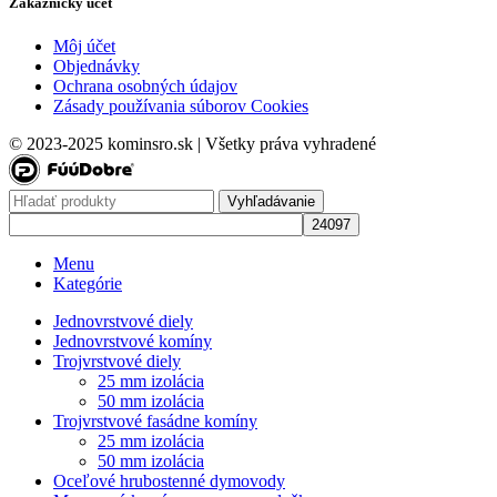
Zákaznický účet
Môj účet
Objednávky
Ochrana osobných údajov
Zásady používania súborov Cookies
© 2023-2025 kominsro.sk | Všetky práva vyhradené
Vyhľadávanie
Menu
Kategórie
Jednovrstvové diely
Jednovrstvové komíny
Trojvrstvové diely
25 mm izolácia
50 mm izolácia
Trojvrstvové fasádne komíny
25 mm izolácia
50 mm izolácia
Oceľové hrubostenné dymovody