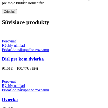
pre moje budúce komentáre.
Súvisiace produkty
Porovnať
Rýchly náhľad
Pridať do nákupného zoznamu
Diel pre kom.dvierka
91.61
€
–
100.77
€
s DPH
Porovnať
Rýchly náhľad
Pridať do nákupného zoznamu
Dvierka