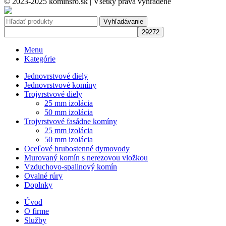
© 2023-2025 kominsro.sk | Všetky práva vyhradené
Vyhľadávanie
Menu
Kategórie
Jednovrstvové diely
Jednovrstvové komíny
Trojvrstvové diely
25 mm izolácia
50 mm izolácia
Trojvrstvové fasádne komíny
25 mm izolácia
50 mm izolácia
Oceľové hrubostenné dymovody
Murovaný komín s nerezovou vložkou
Vzduchovo-spalinový komín
Ovalné rúry
Doplnky
Úvod
O firme
Služby