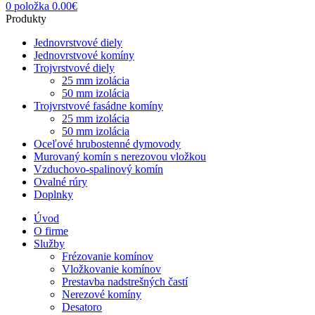
0
položka
0.00
€
Produkty
Jednovrstvové diely
Jednovrstvové komíny
Trojvrstvové diely
25 mm izolácia
50 mm izolácia
Trojvrstvové fasádne komíny
25 mm izolácia
50 mm izolácia
Oceľové hrubostenné dymovody
Murovaný komín s nerezovou vložkou
Vzduchovo-spalinový komín
Ovalné rúry
Doplnky
Úvod
O firme
Služby
Frézovanie komínov
Vložkovanie komínov
Prestavba nadstrešných častí
Nerezové komíny
Desatoro