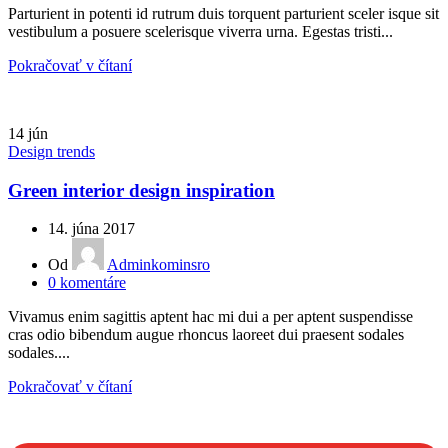
Parturient in potenti id rutrum duis torquent parturient sceler isque sit
vestibulum a posuere scelerisque viverra urna. Egestas tristi...
Pokračovať v čítaní
14
jún
Design trends
Green interior design inspiration
14. júna 2017
Od
Adminkominsro
0
komentáre
Vivamus enim sagittis aptent hac mi dui a per aptent suspendisse
cras odio bibendum augue rhoncus laoreet dui praesent sodales
sodales....
Pokračovať v čítaní