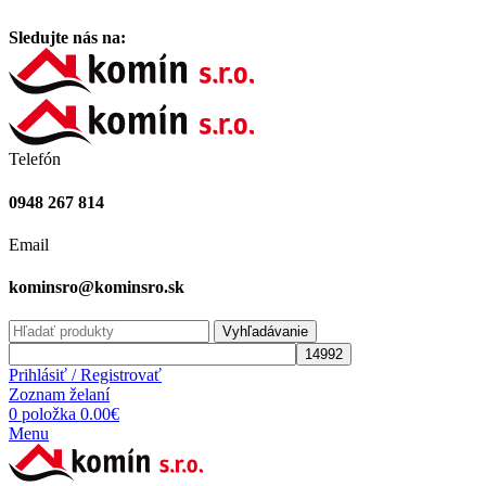
Vitajte na stránke komínsro.sk
Sledujte nás na:
Telefón
0948 267 814
Email
kominsro@kominsro.sk
Vyhľadávanie
Prihlásiť / Registrovať
Zoznam želaní
0
položka
0.00
€
Menu