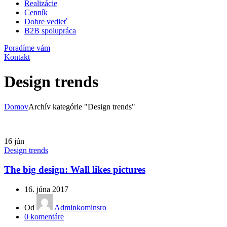
Realizácie
Cenník
Dobre vedieť
B2B spolupráca
Poradíme vám
Kontakt
Design trends
Domov
Archív kategórie "Design trends"
16
jún
Design trends
The big design: Wall likes pictures
16. júna 2017
Od
Adminkominsro
0
komentáre