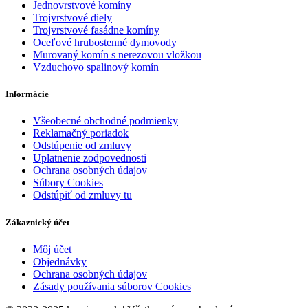
Jednovrstvové komíny
Trojvrstvové diely
Trojvrstvové fasádne komíny
Oceľové hrubostenné dymovody
Murovaný komín s nerezovou vložkou
Vzduchovo spalinový komín
Informácie
Všeobecné obchodné podmienky
Reklamačný poriadok
Odstúpenie od zmluvy
Uplatnenie zodpovednosti
Ochrana osobných údajov
Súbory Cookies
Odstúpiť od zmluvy tu
Zákaznický účet
Môj účet
Objednávky
Ochrana osobných údajov
Zásady používania súborov Cookies