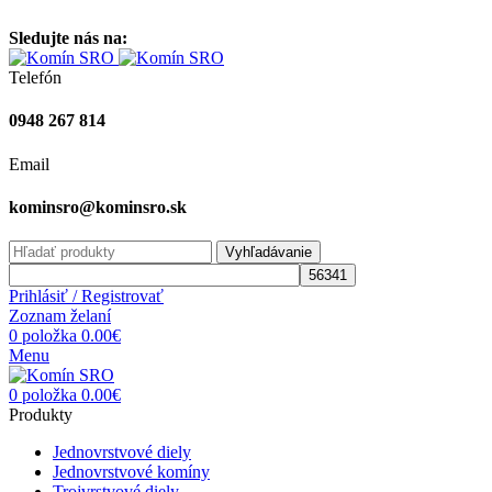
Vitajte na stránke komínsro.sk
Sledujte nás na:
Telefón
0948 267 814
Email
kominsro@kominsro.sk
Vyhľadávanie
Prihlásiť / Registrovať
Zoznam želaní
0
položka
0.00
€
Menu
0
položka
0.00
€
Produkty
Jednovrstvové diely
Jednovrstvové komíny
Trojvrstvové diely