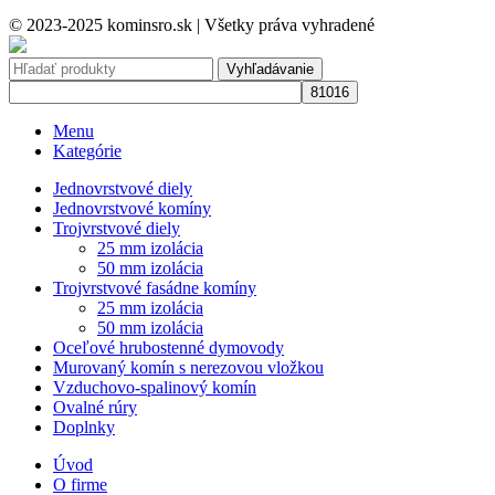
© 2023-2025 kominsro.sk | Všetky práva vyhradené
Vyhľadávanie
Menu
Kategórie
Jednovrstvové diely
Jednovrstvové komíny
Trojvrstvové diely
25 mm izolácia
50 mm izolácia
Trojvrstvové fasádne komíny
25 mm izolácia
50 mm izolácia
Oceľové hrubostenné dymovody
Murovaný komín s nerezovou vložkou
Vzduchovo-spalinový komín
Ovalné rúry
Doplnky
Úvod
O firme