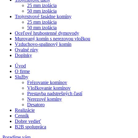
25 mm izolácia
50 mm izolácia
Trojvrstvové fasádne komíny
25 mm izolácia
50 mm izolácia
Oceľové hrubostenné dymovody
Murovaný komín s nerezovou vložkou
Vzduchovo-spalinový komín
Ovalné rúry
Doplnky
Úvod
O firme
Služby
Frézovanie komínov
Vložkovanie komínov
Prestavba nadstrešných častí
Nerezové komíny
Desatoro
Realizácie
Cenník
Dobre vedieť
B2B spolupráca
Poradíme vám