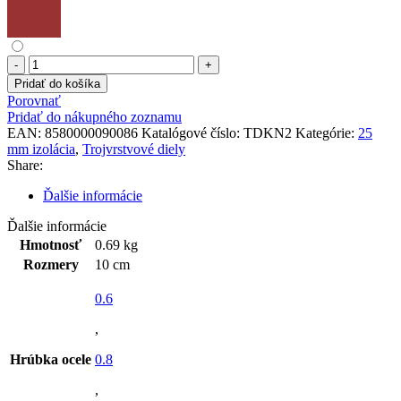
množstvo
Kondenzačná
Pridať do košíka
nádoba
Porovnať
25mm
Pridať do nákupného zoznamu
izolácia
EAN:
8580000090086
Katalógové číslo:
TDKN2
Kategórie:
25
mm izolácia
,
Trojvrstvové diely
Share:
Ďalšie informácie
Ďalšie informácie
Hmotnosť
0.69 kg
Rozmery
10 cm
0.6
,
Hrúbka ocele
0.8
,