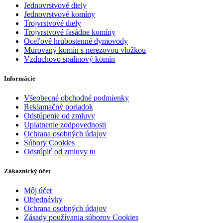
Jednovrstvové diely
Jednovrstvové komíny
Trojvrstvové diely
Trojvrstvové fasádne komíny
Oceľové hrubostenné dymovody
Murovaný komín s nerezovou vložkou
Vzduchovo spalinový komín
Informácie
Všeobecné obchodné podmienky
Reklamačný poriadok
Odstúpenie od zmluvy
Uplatnenie zodpovednosti
Ochrana osobných údajov
Súbory Cookies
Odstúpiť od zmluvy tu
Zákaznický účet
Môj účet
Objednávky
Ochrana osobných údajov
Zásady používania súborov Cookies