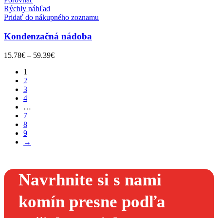
Rýchly náhľad
Pridať do nákupného zoznamu
Kondenzačná nádoba
15.78
€
–
59.39
€
1
2
3
4
…
7
8
9
→
Navrhnite si s nami
komín presne podľa