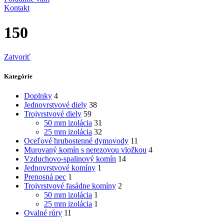
Kontakt
150
Zatvoriť
Kategórie
Doplnky
4
Jednovrstvové diely
38
Trojvrstvové diely
59
50 mm izolácia
31
25 mm izolácia
32
Oceľové hrubostenné dymovody
11
Murovaný komín s nerezovou vložkou
4
Vzduchovo-spalinový komín
14
Jednovrstvové komíny
1
Prenosná pec
1
Trojvrstvové fasádne komíny
2
50 mm izolácia
1
25 mm izolácia
1
Ovalné rúry
11