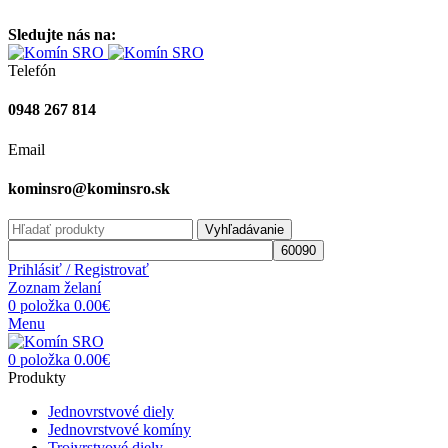
Vitajte na stránke komínsro.sk
Sledujte nás na:
Telefón
0948 267 814
Email
kominsro@kominsro.sk
Vyhľadávanie
Prihlásiť / Registrovať
Zoznam želaní
0
položka
0.00
€
Menu
0
položka
0.00
€
Produkty
Jednovrstvové diely
Jednovrstvové komíny
Trojvrstvové diely