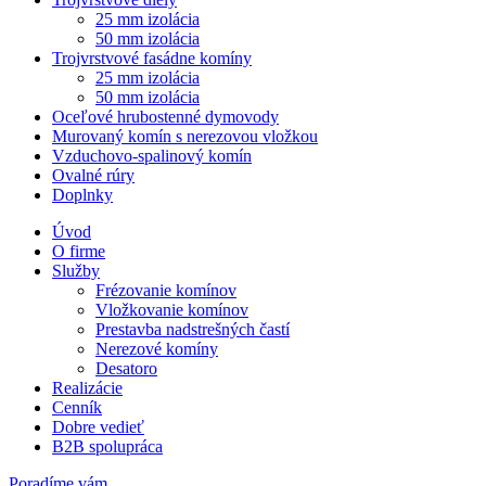
25 mm izolácia
50 mm izolácia
Trojvrstvové fasádne komíny
25 mm izolácia
50 mm izolácia
Oceľové hrubostenné dymovody
Murovaný komín s nerezovou vložkou
Vzduchovo-spalinový komín
Ovalné rúry
Doplnky
Úvod
O firme
Služby
Frézovanie komínov
Vložkovanie komínov
Prestavba nadstrešných častí
Nerezové komíny
Desatoro
Realizácie
Cenník
Dobre vedieť
B2B spolupráca
Poradíme vám