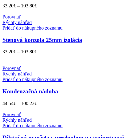
33.20
€
–
103.80
€
Porovnať
Rýchly náhľad
Pridať do nákupného zoznamu
Stenová konzola 25mm izolácia
33.20
€
–
103.80
€
Porovnať
Rýchly náhľad
Pridať do nákupného zoznamu
Kondenzačná nádoba
44.54
€
–
100.23
€
Porovnať
Rýchly náhľad
Pridať do nákupného zoznamu
Dilatačná manžeta s prechodom na trojvrstvový