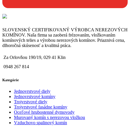
SLOVENSKÝ CERTIFIKOVANÝ VÝROBCA NEREZOVÝCH
KOMÍNOV. Naša firma sa zaoberá frézovaním, vložkovaním
komínových telies a výrobou nerezových komínov. Priaznivá cena,
dlhoročná skúsenosť a kvalitná práca.
Za Orlovňou 190/19, 029 41 Klin
0948 267 814
Kategórie
Jednovrstvové diely
Jednovrstvové komíny
Trojvrstvové diely
Trojvrstvové fasádne komíny
Oceľové hrubostenné dymovody
Murovaný komín s nerezovou vložkou
Vzduchovo spalinový komín