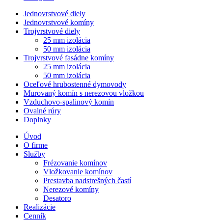
Jednovrstvové diely
Jednovrstvové komíny
Trojvrstvové diely
25 mm izolácia
50 mm izolácia
Trojvrstvové fasádne komíny
25 mm izolácia
50 mm izolácia
Oceľové hrubostenné dymovody
Murovaný komín s nerezovou vložkou
Vzduchovo-spalinový komín
Ovalné rúry
Doplnky
Úvod
O firme
Služby
Frézovanie komínov
Vložkovanie komínov
Prestavba nadstrešných častí
Nerezové komíny
Desatoro
Realizácie
Cenník