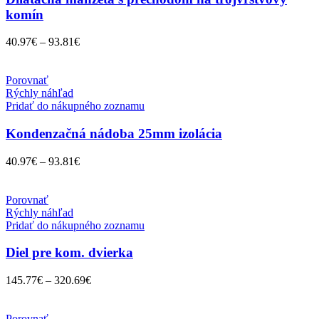
komín
40.97
€
–
93.81
€
Porovnať
Rýchly náhľad
Pridať do nákupného zoznamu
Kondenzačná nádoba 25mm izolácia
40.97
€
–
93.81
€
Porovnať
Rýchly náhľad
Pridať do nákupného zoznamu
Diel pre kom. dvierka
145.77
€
–
320.69
€
Porovnať