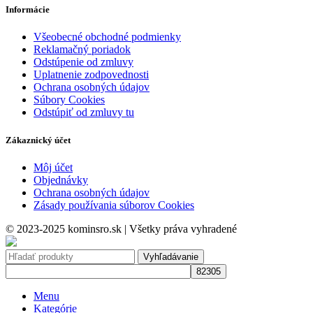
Informácie
Všeobecné obchodné podmienky
Reklamačný poriadok
Odstúpenie od zmluvy
Uplatnenie zodpovednosti
Ochrana osobných údajov
Súbory Cookies
Odstúpiť od zmluvy tu
Zákaznický účet
Môj účet
Objednávky
Ochrana osobných údajov
Zásady používania súborov Cookies
© 2023-2025 kominsro.sk | Všetky práva vyhradené
Vyhľadávanie
Menu
Kategórie