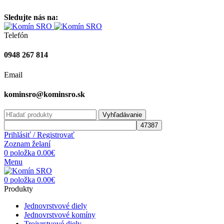
Vitajte na stránke komínsro.sk
Sledujte nás na:
Telefón
0948 267 814
Email
kominsro@kominsro.sk
Vyhľadávanie
Prihlásiť / Registrovať
Zoznam želaní
0
položka
0.00
€
Menu
0
položka
0.00
€
Produkty
Jednovrstvové diely
Jednovrstvové komíny
Trojvrstvové diely