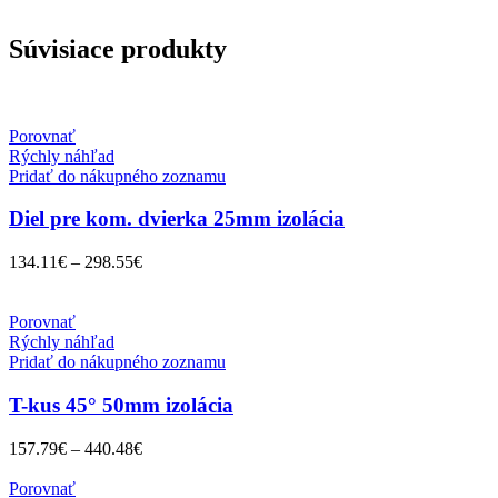
Súvisiace produkty
Porovnať
Rýchly náhľad
Pridať do nákupného zoznamu
Diel pre kom. dvierka 25mm izolácia
134.11
€
–
298.55
€
Porovnať
Rýchly náhľad
Pridať do nákupného zoznamu
T-kus 45° 50mm izolácia
157.79
€
–
440.48
€
Porovnať