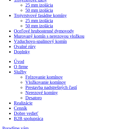
25 mm izolácia
50 mm izolácia
Trojvrstvové fasádne komíny
25 mm izolácia
50 mm izolácia
Oceľové hrubostenné dymovody
Murovaný komín s nerezovou vložkou
Vzduchovo-spalinový komín
Ovalné rúry
Doplnky
Úvod
O firme
Služby
Frézovanie komínov
Vložkovanie komínov
Prestavba nadstrešných častí
Nerezové komíny
Desatoro
Realizácie
Cenník
Dobre vedieť
B2B spolupráca
Poradíme vám