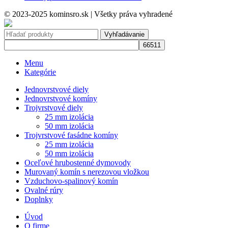
© 2023-2025 kominsro.sk | Všetky práva vyhradené
Vyhľadávanie
Menu
Kategórie
Jednovrstvové diely
Jednovrstvové komíny
Trojvrstvové diely
25 mm izolácia
50 mm izolácia
Trojvrstvové fasádne komíny
25 mm izolácia
50 mm izolácia
Oceľové hrubostenné dymovody
Murovaný komín s nerezovou vložkou
Vzduchovo-spalinový komín
Ovalné rúry
Doplnky
Úvod
O firme