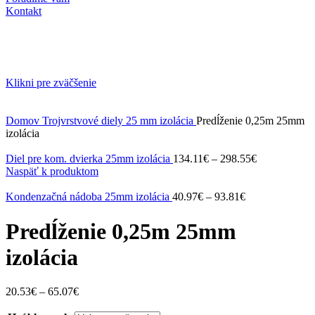
Kontakt
Klikni pre zväčšenie
Domov
Trojvrstvové diely
25 mm izolácia
Predĺženie 0,25m 25mm
izolácia
Diel pre kom. dvierka 25mm izolácia
134.11
€
–
298.55
€
Naspäť k produktom
Kondenzačná nádoba 25mm izolácia
40.97
€
–
93.81
€
Predĺženie 0,25m 25mm
izolácia
20.53
€
–
65.07
€