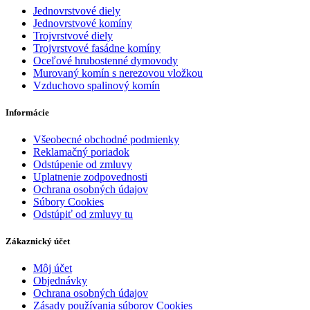
Jednovrstvové diely
Jednovrstvové komíny
Trojvrstvové diely
Trojvrstvové fasádne komíny
Oceľové hrubostenné dymovody
Murovaný komín s nerezovou vložkou
Vzduchovo spalinový komín
Informácie
Všeobecné obchodné podmienky
Reklamačný poriadok
Odstúpenie od zmluvy
Uplatnenie zodpovednosti
Ochrana osobných údajov
Súbory Cookies
Odstúpiť od zmluvy tu
Zákaznický účet
Môj účet
Objednávky
Ochrana osobných údajov
Zásady používania súborov Cookies