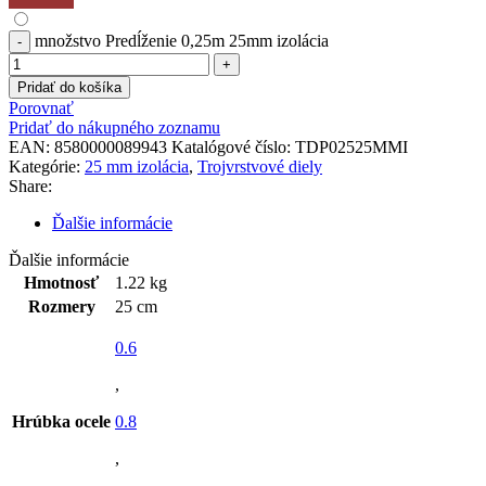
množstvo Predĺženie 0,25m 25mm izolácia
Pridať do košíka
Porovnať
Pridať do nákupného zoznamu
EAN:
8580000089943
Katalógové číslo:
TDP02525MMI
Kategórie:
25 mm izolácia
,
Trojvrstvové diely
Share:
Ďalšie informácie
Ďalšie informácie
Hmotnosť
1.22 kg
Rozmery
25 cm
0.6
,
Hrúbka ocele
0.8
,