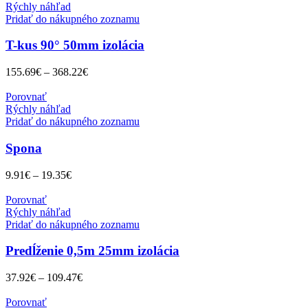
Rýchly náhľad
Pridať do nákupného zoznamu
T-kus 90° 50mm izolácia
155.69
€
–
368.22
€
Porovnať
Rýchly náhľad
Pridať do nákupného zoznamu
Spona
9.91
€
–
19.35
€
Porovnať
Rýchly náhľad
Pridať do nákupného zoznamu
Predĺženie 0,5m 25mm izolácia
37.92
€
–
109.47
€
Porovnať