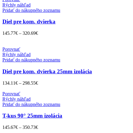
Rýchly náhľad
Pridať do nákupného zoznamu
Diel pre kom. dvierka
145.77
€
–
320.69
€
Porovnať
Rýchly náhľad
Pridať do nákupného zoznamu
Diel pre kom. dvierka 25mm izolácia
134.11
€
–
298.55
€
Porovnať
Rýchly náhľad
Pridať do nákupného zoznamu
T-kus 90° 25mm izolácia
145.67
€
–
350.73
€