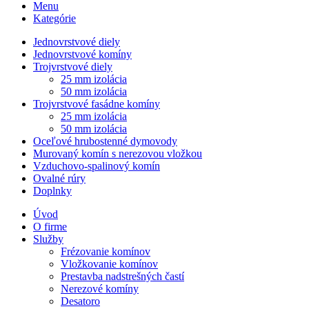
Menu
Kategórie
Jednovrstvové diely
Jednovrstvové komíny
Trojvrstvové diely
25 mm izolácia
50 mm izolácia
Trojvrstvové fasádne komíny
25 mm izolácia
50 mm izolácia
Oceľové hrubostenné dymovody
Murovaný komín s nerezovou vložkou
Vzduchovo-spalinový komín
Ovalné rúry
Doplnky
Úvod
O firme
Služby
Frézovanie komínov
Vložkovanie komínov
Prestavba nadstrešných častí
Nerezové komíny
Desatoro