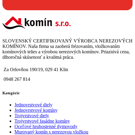
SLOVENSKÝ CERTIFIKOVANÝ VÝROBCA NEREZOVÝCH
KOMÍNOV. Naša firma sa zaoberá frézovaním, vložkovaním
komínových telies a výrobou nerezových komínov. Priaznivá cena,
dlhoročná skúsenosť a kvalitná práca.
Za Orlovňou 190/19, 029 41 Klin
0948 267 814
Kategórie
Jednovrstvové diely
Jednovrstvové komíny
Trojvrstvové diely
Trojvrstvové fasádne komíny
Oceľové hrubostenné dymovody
Murovaný komín s nerezovou vložkou