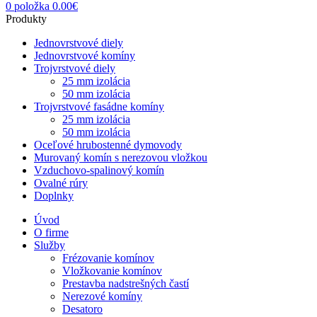
0
položka
0.00
€
Produkty
Jednovrstvové diely
Jednovrstvové komíny
Trojvrstvové diely
25 mm izolácia
50 mm izolácia
Trojvrstvové fasádne komíny
25 mm izolácia
50 mm izolácia
Oceľové hrubostenné dymovody
Murovaný komín s nerezovou vložkou
Vzduchovo-spalinový komín
Ovalné rúry
Doplnky
Úvod
O firme
Služby
Frézovanie komínov
Vložkovanie komínov
Prestavba nadstrešných častí
Nerezové komíny
Desatoro