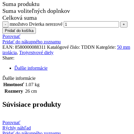
Suma produktu
Suma voliteľných doplnkov
Celková suma
množstvo Dvierka nerezové
Pridať do košíka
Porovnať
Pridať do nákupného zoznamu
EAN:
8580000088311
Katalógové číslo:
TDDN
Kategórie:
50 mm
izolácia
,
Trojvrstvové diely
Share:
Ďalšie informácie
Ďalšie informácie
Hmotnosť
1.07 kg
Rozmery
26 cm
Súvisiace produkty
Porovnať
Rýchly náhľad
Pridať do nákupného zoznamu