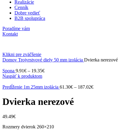
Realizácie
Cenník
Dobre vedieť
B2B spolupráca
Poradíme vám
Kontakt
Klikni pre zväčšenie
Domov
Trojvrstvové diely
50 mm izolácia
Dvierka nerezové
Spona
9.91
€
–
19.35
€
Naspäť k produktom
Predĺženie 1m 25mm izolácia
61.30
€
–
187.02
€
Dvierka nerezové
49.49
€
Rozmery dvierok 260×210