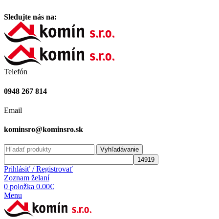
Vitajte na stránke komínsro.sk
Sledujte nás na:
Telefón
0948 267 814
Email
kominsro@kominsro.sk
Vyhľadávanie
Prihlásiť / Registrovať
Zoznam želaní
0
položka
0.00
€
Menu