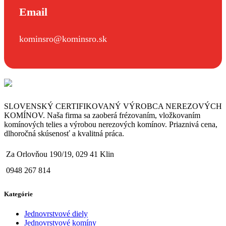
Email
kominsro@kominsro.sk
SLOVENSKÝ CERTIFIKOVANÝ VÝROBCA NEREZOVÝCH
KOMÍNOV. Naša firma sa zaoberá frézovaním, vložkovaním
komínových telies a výrobou nerezových komínov. Priaznivá cena,
dlhoročná skúsenosť a kvalitná práca.
Za Orlovňou 190/19, 029 41 Klin
0948 267 814
Kategórie
Jednovrstvové diely
Jednovrstvové komíny