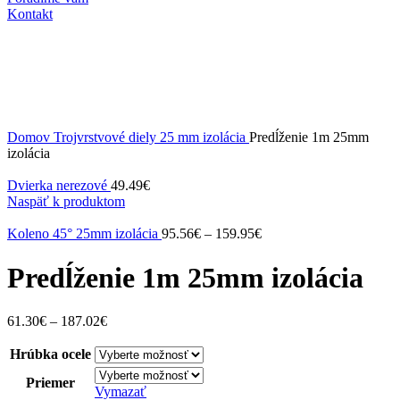
Kontakt
Domov
Trojvrstvové diely
25 mm izolácia
Predĺženie 1m 25mm
izolácia
Dvierka nerezové
49.49
€
Naspäť k produktom
Koleno 45° 25mm izolácia
95.56
€
–
159.95
€
Predĺženie 1m 25mm izolácia
61.30
€
–
187.02
€
Hrúbka ocele
Priemer
Vymazať