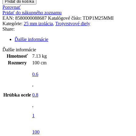
Pridať do košíka
1m
Porovnať
25mm
Pridať do nákupného zoznamu
izolácia
EAN:
8580000088687
Katalógové číslo:
TDP1M25MMI
Kategórie:
25 mm izolácia
,
Trojvrstvové diely
Share:
Ďalšie informácie
Ďalšie informácie
Hmotnosť
7.13 kg
Rozmery
100 cm
0.6
,
Hrúbka ocele
0.8
,
1
100