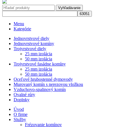
Vyhľadávanie
Menu
Kategórie
Jednovrstvové diely
Jednovrstvové komíny
Trojvrstvové diely
25 mm izolácia
50 mm izolácia
Trojvrstvové fasádne komíny
25 mm izolácia
50 mm izolácia
Oceľové hrubostenné dymovody
Murovaný komín s nerezovou vložkou
Vzduchovo-spalinový komín
Ovalné rúry
Doplnky
Úvod
O firme
Služby
Frézovanie komínov