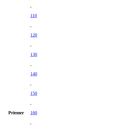
,
110
,
120
,
130
,
140
,
150
,
Priemer
160
,