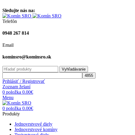
Vitajte na stránke komínsro.sk
Sledujte nás na:
Telefón
0948 267 814
Email
kominsro@kominsro.sk
Vyhľadávanie
Prihlásiť / Registrovať
Zoznam želaní
0
položka
0.00
€
Menu
0
položka
0.00
€
Produkty
Jednovrstvové diely
Jednovrstvové komíny
Trojvrstvové diely