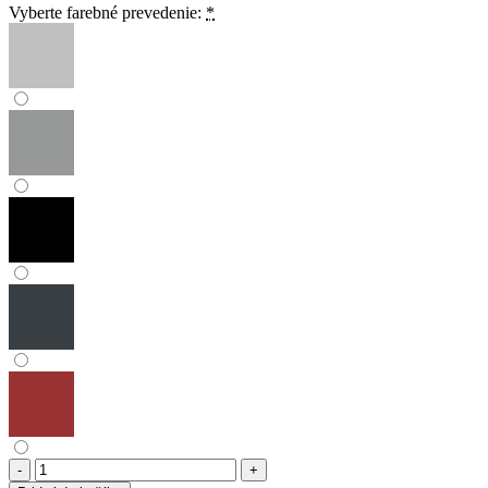
Vyberte farebné prevedenie:
*
množstvo
Predĺženie