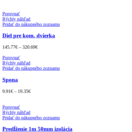
Porovnať
Rýchly náhľad
Pridať do nákupného zoznamu
Diel pre kom. dvierka
145.77
€
–
320.69
€
Porovnať
Rýchly náhľad
Pridať do nákupného zoznamu
Spona
9.91
€
–
19.35
€
Porovnať
Rýchly náhľad
Pridať do nákupného zoznamu
Predĺženie 1m 50mm izolácia