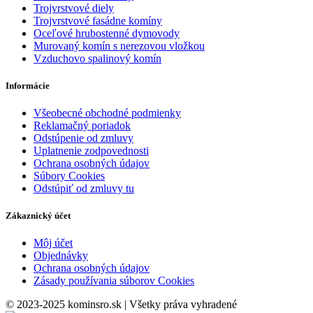
Trojvrstvové diely
Trojvrstvové fasádne komíny
Oceľové hrubostenné dymovody
Murovaný komín s nerezovou vložkou
Vzduchovo spalinový komín
Informácie
Všeobecné obchodné podmienky
Reklamačný poriadok
Odstúpenie od zmluvy
Uplatnenie zodpovednosti
Ochrana osobných údajov
Súbory Cookies
Odstúpiť od zmluvy tu
Zákaznický účet
Môj účet
Objednávky
Ochrana osobných údajov
Zásady používania súborov Cookies
© 2023-2025 kominsro.sk | Všetky práva vyhradené