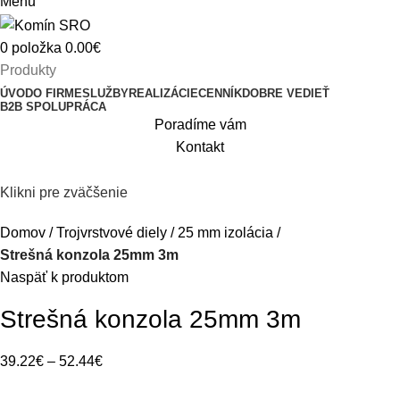
Menu
0
položka
0.00
€
Produkty
ÚVOD
O FIRME
SLUŽBY
REALIZÁCIE
CENNÍK
DOBRE VEDIEŤ
B2B SPOLUPRÁCA
Poradíme vám
Kontakt
Klikni pre zväčšenie
Domov
Trojvrstvové diely
25 mm izolácia
Strešná konzola 25mm 3m
Naspäť k produktom
Strešná konzola 25mm 3m
39.22
€
–
52.44
€