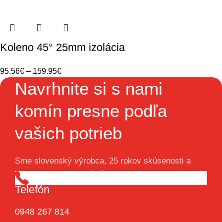
Koleno 45° 25mm izolácia
95.56
€
–
159.95
€
Navrhnite si s nami
komín presne podľa
vašich potrieb
Sme slovenský výrobca, 25 rokov skúsenosti a
viac ako 1000 realizácií za nami.
Telefón
0948 267 814