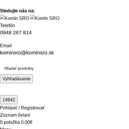
Vitajte na stránke komínsro.sk
Sledujte nás na:
Telefón
0948 267 814
Email
kominsro@kominsro.sk
Vyhľadávanie
Prihlásiť / Registrovať
Zoznam želaní
0
položka
0.00
€