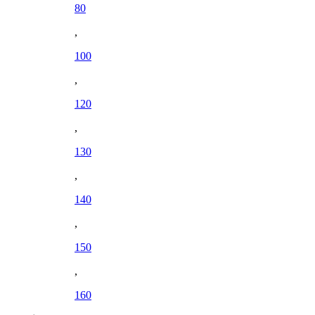
80
,
100
,
120
,
130
,
140
,
150
,
160