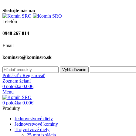
Vitajte na stránke komínsro.sk
Sledujte nás na:
Telefón
0948 267 814
Email
kominsro@kominsro.sk
Vyhľadávanie
Prihlásiť / Registrovať
Zoznam želaní
0
položka
0.00
€
Menu
0
položka
0.00
€
Produkty
Jednovrstvové diely
Jednovrstvové komíny
Trojvrstvové diely
25 mm izolácia