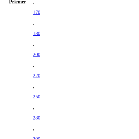
Priemer
,
170
,
180
,
200
,
220
,
250
,
280
,
300