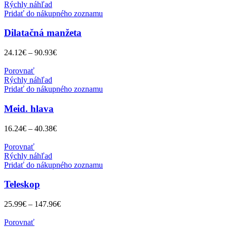
Rýchly náhľad
Pridať do nákupného zoznamu
Dilatačná manžeta
24.12
€
–
90.93
€
Porovnať
Rýchly náhľad
Pridať do nákupného zoznamu
Meid. hlava
16.24
€
–
40.38
€
Porovnať
Rýchly náhľad
Pridať do nákupného zoznamu
Teleskop
25.99
€
–
147.96
€
Porovnať