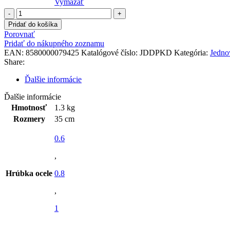
Vymazať
množstvo
Diel
Pridať do košíka
pre
Porovnať
kom.
Pridať do nákupného zoznamu
dvierka
EAN:
8580000079425
Katalógové číslo:
JDDPKD
Kategória:
Jedno
Share:
Ďalšie informácie
Ďalšie informácie
Hmotnosť
1.3 kg
Rozmery
35 cm
0.6
,
Hrúbka ocele
0.8
,
1