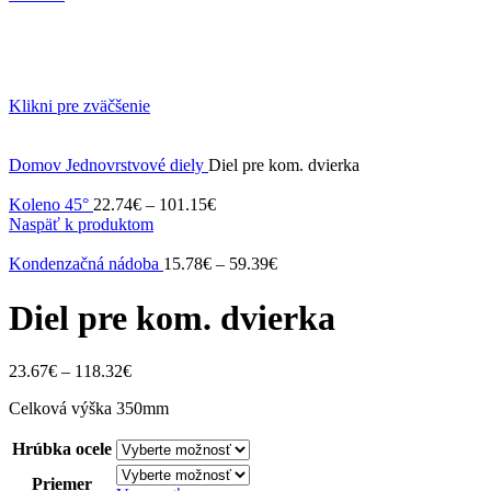
Klikni pre zväčšenie
Domov
Jednovrstvové diely
Diel pre kom. dvierka
Koleno 45°
22.74
€
–
101.15
€
Naspäť k produktom
Kondenzačná nádoba
15.78
€
–
59.39
€
Diel pre kom. dvierka
23.67
€
–
118.32
€
Celková výška 350mm
Hrúbka ocele
Priemer