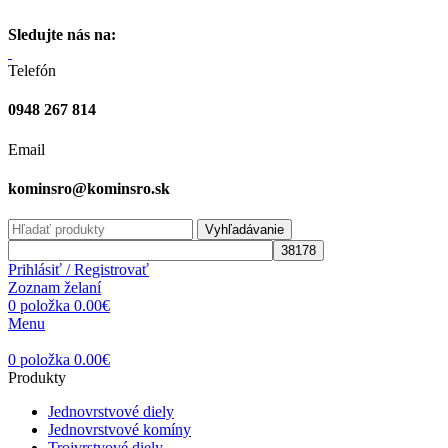
Vitajte na stránke komínsro.sk
Sledujte nás na:
Telefón
0948 267 814
Email
kominsro@kominsro.sk
Vyhľadávanie
Prihlásiť / Registrovať
Zoznam želaní
0
položka
0.00
€
Menu
0
položka
0.00
€
Produkty
Jednovrstvové diely
Jednovrstvové komíny
Trojvrstvové diely