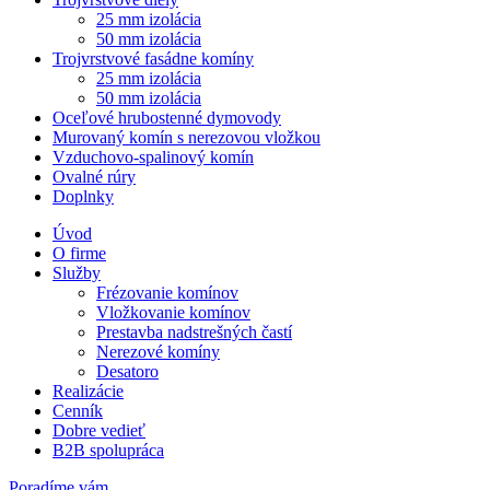
25 mm izolácia
50 mm izolácia
Trojvrstvové fasádne komíny
25 mm izolácia
50 mm izolácia
Oceľové hrubostenné dymovody
Murovaný komín s nerezovou vložkou
Vzduchovo-spalinový komín
Ovalné rúry
Doplnky
Úvod
O firme
Služby
Frézovanie komínov
Vložkovanie komínov
Prestavba nadstrešných častí
Nerezové komíny
Desatoro
Realizácie
Cenník
Dobre vedieť
B2B spolupráca
Poradíme vám