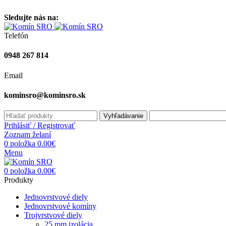
Vitajte na stránke komínsro.sk
Sledujte nás na:
Telefón
0948 267 814
Email
kominsro@kominsro.sk
Vyhľadávanie
Prihlásiť / Registrovať
Zoznam želaní
0
položka
0.00
€
Menu
0
položka
0.00
€
Produkty
Jednovrstvové diely
Jednovrstvové komíny
Trojvrstvové diely
25 mm izolácia