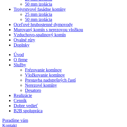
50 mm izolácia
Trojvrstvové fasádne komíny
25 mm izolácia
50 mm izolácia
Oceľové hrubostenné dymovody
Murovaný komín s nerezovou vložkou
Vzduchovo-spalinový komín
Ovalné rúry
Doplnky
Úvod
O firme
Služby
Frézovanie komínov
Vložkovanie komínov
Prestavba nadstrešných častí
Nerezové komíny
Desatoro
Realizácie
Cenník
Dobre vedieť
B2B spolupráca
Poradíme vám
Kontakt