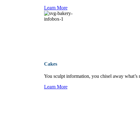
Learn More
Cakes
You sculpt information, you chisel away what’s 
Learn More