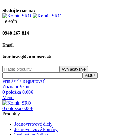
Vitajte na stránke komínsro.sk
Sledujte nás na:
Telefón
0948 267 814
Email
kominsro@kominsro.sk
Vyhľadávanie
Prihlásiť / Registrovať
Zoznam želaní
0
položka
0.00
€
Menu
0
položka
0.00
€
Produkty
Jednovrstvové diely
Jednovrstvové komíny
Trojvrstvové diely