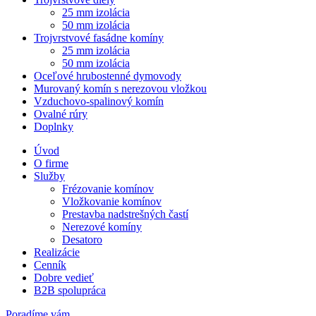
25 mm izolácia
50 mm izolácia
Trojvrstvové fasádne komíny
25 mm izolácia
50 mm izolácia
Oceľové hrubostenné dymovody
Murovaný komín s nerezovou vložkou
Vzduchovo-spalinový komín
Ovalné rúry
Doplnky
Úvod
O firme
Služby
Frézovanie komínov
Vložkovanie komínov
Prestavba nadstrešných častí
Nerezové komíny
Desatoro
Realizácie
Cenník
Dobre vedieť
B2B spolupráca
Poradíme vám