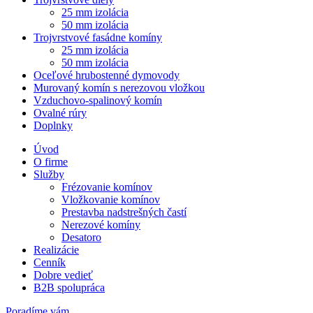
25 mm izolácia
50 mm izolácia
Trojvrstvové fasádne komíny
25 mm izolácia
50 mm izolácia
Oceľové hrubostenné dymovody
Murovaný komín s nerezovou vložkou
Vzduchovo-spalinový komín
Ovalné rúry
Doplnky
Úvod
O firme
Služby
Frézovanie komínov
Vložkovanie komínov
Prestavba nadstrešných častí
Nerezové komíny
Desatoro
Realizácie
Cenník
Dobre vedieť
B2B spolupráca
Poradíme vám