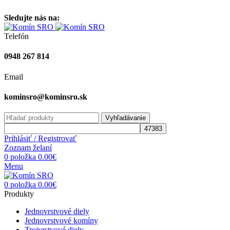
Vitajte na stránke komínsro.sk
Sledujte nás na:
Telefón
0948 267 814
Email
kominsro@kominsro.sk
Vyhľadávanie
Prihlásiť / Registrovať
Zoznam želaní
0
položka
0.00
€
Menu
0
položka
0.00
€
Produkty
Jednovrstvové diely
Jednovrstvové komíny
Trojvrstvové diely