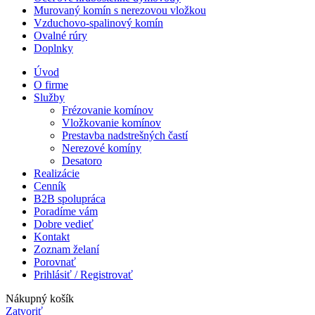
Murovaný komín s nerezovou vložkou
Vzduchovo-spalinový komín
Ovalné rúry
Doplnky
Úvod
O firme
Služby
Frézovanie komínov
Vložkovanie komínov
Prestavba nadstrešných častí
Nerezové komíny
Desatoro
Realizácie
Cenník
B2B spolupráca
Poradíme vám
Dobre vedieť
Kontakt
Zoznam želaní
Porovnať
Prihlásiť / Registrovať
Nákupný košík
Zatvoriť