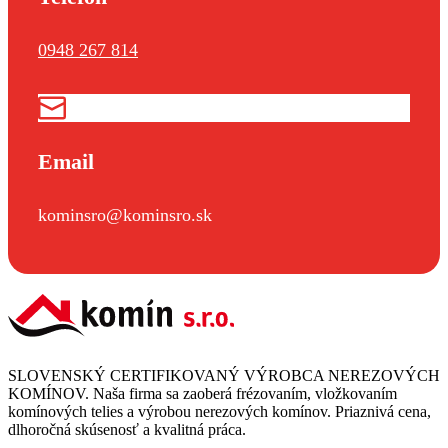
0948 267 814
Email
kominsro@kominsro.sk
SLOVENSKÝ CERTIFIKOVANÝ VÝROBCA NEREZOVÝCH
KOMÍNOV. Naša firma sa zaoberá frézovaním, vložkovaním
komínových telies a výrobou nerezových komínov. Priaznivá cena,
dlhoročná skúsenosť a kvalitná práca.