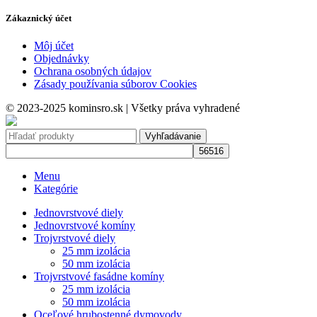
Zákaznický účet
Môj účet
Objednávky
Ochrana osobných údajov
Zásady používania súborov Cookies
© 2023-2025 kominsro.sk | Všetky práva vyhradené
Vyhľadávanie
Menu
Kategórie
Jednovrstvové diely
Jednovrstvové komíny
Trojvrstvové diely
25 mm izolácia
50 mm izolácia
Trojvrstvové fasádne komíny
25 mm izolácia
50 mm izolácia
Oceľové hrubostenné dymovody