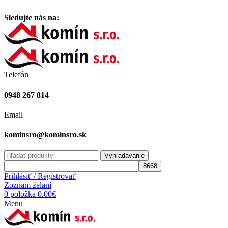
Vitajte na stránke komínsro.sk
Sledujte nás na:
Telefón
0948 267 814
Email
kominsro@kominsro.sk
Vyhľadávanie
Prihlásiť / Registrovať
Zoznam želaní
0
položka
0.00
€
Menu