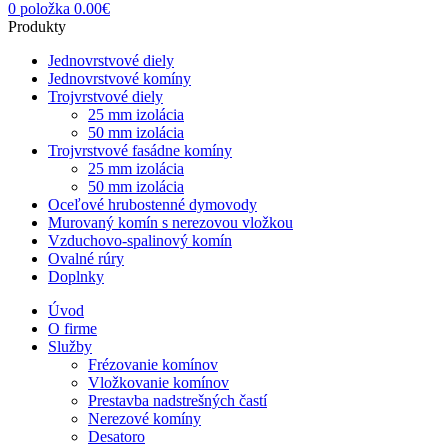
0
položka
0.00
€
Produkty
Jednovrstvové diely
Jednovrstvové komíny
Trojvrstvové diely
25 mm izolácia
50 mm izolácia
Trojvrstvové fasádne komíny
25 mm izolácia
50 mm izolácia
Oceľové hrubostenné dymovody
Murovaný komín s nerezovou vložkou
Vzduchovo-spalinový komín
Ovalné rúry
Doplnky
Úvod
O firme
Služby
Frézovanie komínov
Vložkovanie komínov
Prestavba nadstrešných častí
Nerezové komíny
Desatoro