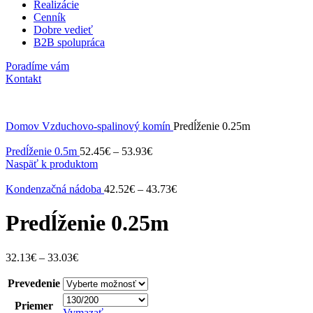
Realizácie
Cenník
Dobre vedieť
B2B spolupráca
Poradíme vám
Kontakt
Domov
Vzduchovo-spalinový komín
Predĺženie 0.25m
Predĺženie 0.5m
52.45
€
–
53.93
€
Naspäť k produktom
Kondenzačná nádoba
42.52
€
–
43.73
€
Predĺženie 0.25m
32.13
€
–
33.03
€
Prevedenie
Priemer
Vymazať