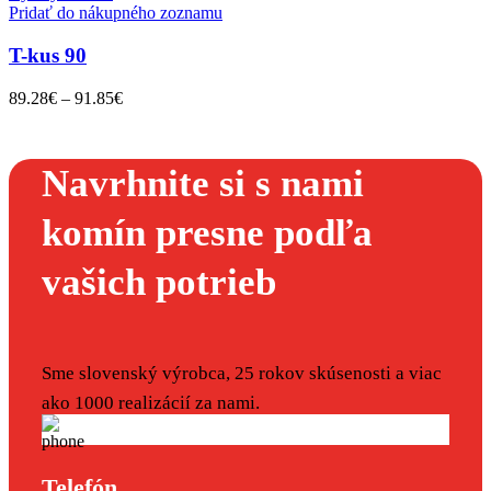
Pridať do nákupného zoznamu
T-kus 90
89.28
€
–
91.85
€
Navrhnite si s nami
komín presne podľa
vašich potrieb
Sme slovenský výrobca, 25 rokov skúsenosti a viac
ako 1000 realizácií za nami.
Telefón