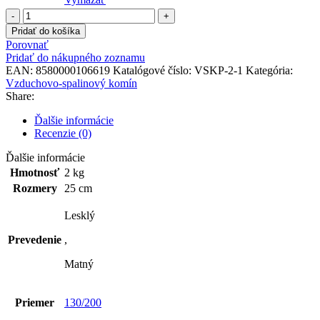
množstvo
Predĺženie
Pridať do košíka
0.25m
Porovnať
Pridať do nákupného zoznamu
EAN:
8580000106619
Katalógové číslo:
VSKP-2-1
Kategória:
Vzduchovo-spalinový komín
Share:
Ďalšie informácie
Recenzie (0)
Ďalšie informácie
Hmotnosť
2 kg
Rozmery
25 cm
Lesklý
Prevedenie
,
Matný
Priemer
130/200