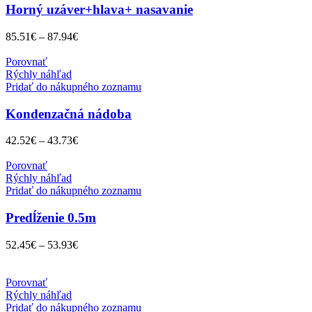
Horný uzáver+hlava+ nasavanie
85.51
€
–
87.94
€
Porovnať
Rýchly náhľad
Pridať do nákupného zoznamu
Kondenzačná nádoba
42.52
€
–
43.73
€
Porovnať
Rýchly náhľad
Pridať do nákupného zoznamu
Predĺženie 0.5m
52.45
€
–
53.93
€
Porovnať
Rýchly náhľad
Pridať do nákupného zoznamu