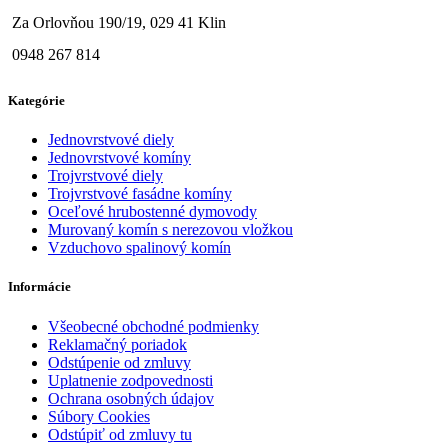
Za Orlovňou 190/19, 029 41 Klin
0948 267 814
Kategórie
Jednovrstvové diely
Jednovrstvové komíny
Trojvrstvové diely
Trojvrstvové fasádne komíny
Oceľové hrubostenné dymovody
Murovaný komín s nerezovou vložkou
Vzduchovo spalinový komín
Informácie
Všeobecné obchodné podmienky
Reklamačný poriadok
Odstúpenie od zmluvy
Uplatnenie zodpovednosti
Ochrana osobných údajov
Súbory Cookies
Odstúpiť od zmluvy tu