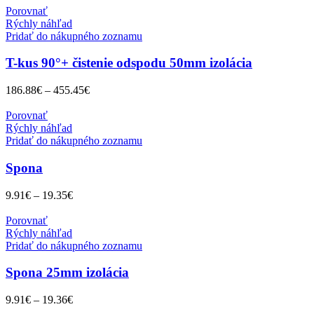
Porovnať
Rýchly náhľad
Pridať do nákupného zoznamu
T-kus 90°+ čistenie odspodu 50mm izolácia
186.88
€
–
455.45
€
Porovnať
Rýchly náhľad
Pridať do nákupného zoznamu
Spona
9.91
€
–
19.35
€
Porovnať
Rýchly náhľad
Pridať do nákupného zoznamu
Spona 25mm izolácia
9.91
€
–
19.36
€