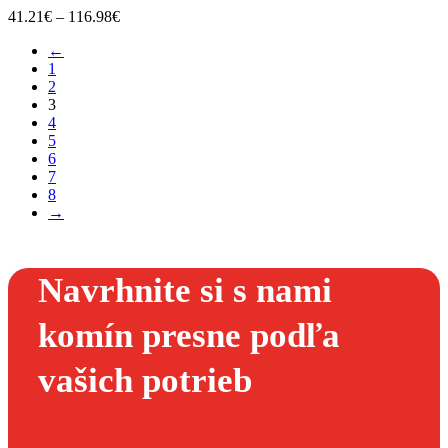
41.21
€
–
116.98
€
←
1
2
3
4
5
6
7
8
→
Navrhnite si s nami
komín presne podľa
vašich potrieb