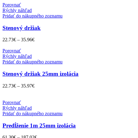
Porovnať
Rýchly náhľad
Pridať do nákupného zoznamu
Stenový držiak
22.73
€
–
35.96
€
Porovnať
Rýchly náhľad
Pridať do nákupného zoznamu
Stenový držiak 25mm izolácia
22.73
€
–
35.97
€
Porovnať
Rýchly náhľad
Pridať do nákupného zoznamu
Predĺženie 1m 25mm izolácia
61.30
€
–
187.02
€