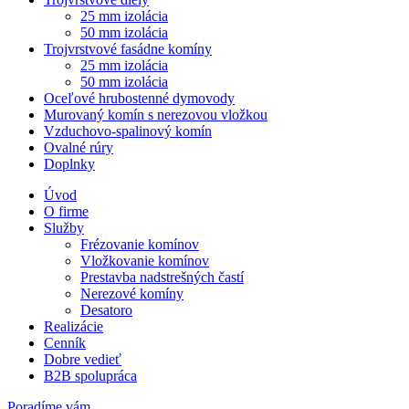
25 mm izolácia
50 mm izolácia
Trojvrstvové fasádne komíny
25 mm izolácia
50 mm izolácia
Oceľové hrubostenné dymovody
Murovaný komín s nerezovou vložkou
Vzduchovo-spalinový komín
Ovalné rúry
Doplnky
Úvod
O firme
Služby
Frézovanie komínov
Vložkovanie komínov
Prestavba nadstrešných častí
Nerezové komíny
Desatoro
Realizácie
Cenník
Dobre vedieť
B2B spolupráca
Poradíme vám