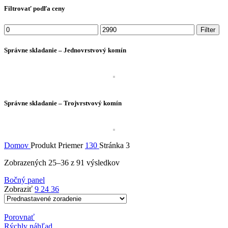
Filtrovať podľa ceny
Minimálna
Maximálna
Filter
cena
cena
Správne skladanie – Jednovrstvový komín
Správne skladanie – Trojvrstvový komín
Domov
Produkt Priemer
130
Stránka 3
Zobrazených 25–36 z 91 výsledkov
Bočný panel
Zobraziť
9
24
36
Porovnať
Rýchly náhľad