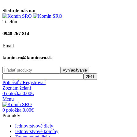
Vitajte na stránke komínsro.sk
Sledujte nás na:
Telefón
0948 267 814
Email
kominsro@kominsro.sk
Vyhľadávanie
Prihlásiť / Registrovať
Zoznam želaní
0
položka
0.00
€
Menu
0
položka
0.00
€
Produkty
Jednovrstvové diely
Jednovrstvové komíny
Trojvrstvové diely