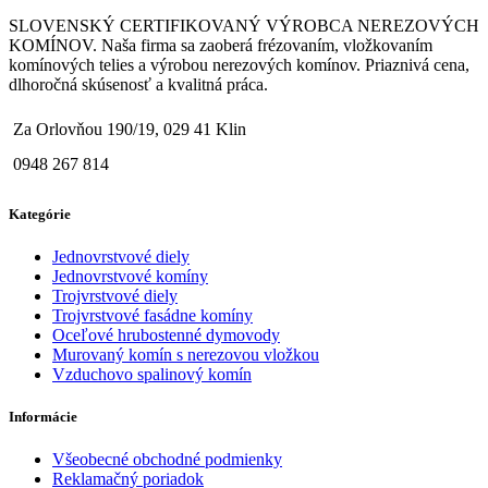
SLOVENSKÝ CERTIFIKOVANÝ VÝROBCA NEREZOVÝCH
KOMÍNOV. Naša firma sa zaoberá frézovaním, vložkovaním
komínových telies a výrobou nerezových komínov. Priaznivá cena,
dlhoročná skúsenosť a kvalitná práca.
Za Orlovňou 190/19, 029 41 Klin
0948 267 814
Kategórie
Jednovrstvové diely
Jednovrstvové komíny
Trojvrstvové diely
Trojvrstvové fasádne komíny
Oceľové hrubostenné dymovody
Murovaný komín s nerezovou vložkou
Vzduchovo spalinový komín
Informácie
Všeobecné obchodné podmienky
Reklamačný poriadok