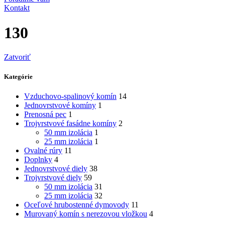
Kontakt
130
Zatvoriť
Kategórie
Vzduchovo-spalinový komín
14
Jednovrstvové komíny
1
Prenosná pec
1
Trojvrstvové fasádne komíny
2
50 mm izolácia
1
25 mm izolácia
1
Ovalné rúry
11
Doplnky
4
Jednovrstvové diely
38
Trojvrstvové diely
59
50 mm izolácia
31
25 mm izolácia
32
Oceľové hrubostenné dymovody
11
Murovaný komín s nerezovou vložkou
4