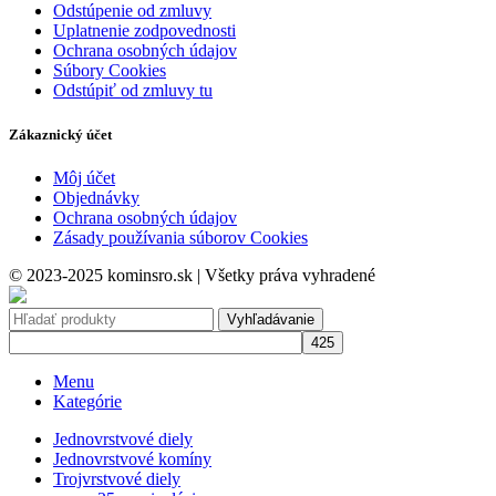
Odstúpenie od zmluvy
Uplatnenie zodpovednosti
Ochrana osobných údajov
Súbory Cookies
Odstúpiť od zmluvy tu
Zákaznický účet
Môj účet
Objednávky
Ochrana osobných údajov
Zásady používania súborov Cookies
© 2023-2025 kominsro.sk | Všetky práva vyhradené
Vyhľadávanie
Menu
Kategórie
Jednovrstvové diely
Jednovrstvové komíny
Trojvrstvové diely