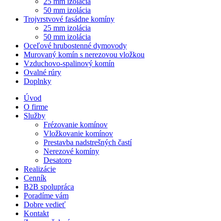
25 mm izolácia
50 mm izolácia
Trojvrstvové fasádne komíny
25 mm izolácia
50 mm izolácia
Oceľové hrubostenné dymovody
Murovaný komín s nerezovou vložkou
Vzduchovo-spalinový komín
Ovalné rúry
Doplnky
Úvod
O firme
Služby
Frézovanie komínov
Vložkovanie komínov
Prestavba nadstrešných častí
Nerezové komíny
Desatoro
Realizácie
Cenník
B2B spolupráca
Poradíme vám
Dobre vedieť
Kontakt