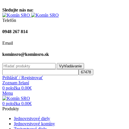
Vitajte na stránke komínsro.sk
Sledujte nás na:
Telefón
0948 267 814
Email
kominsro@kominsro.sk
Vyhľadávanie
Prihlásiť / Registrovať
Zoznam želaní
0
položka
0.00
€
Menu
0
položka
0.00
€
Produkty
Jednovrstvové diely
Jednovrstvové komíny
Trojvrstvové diely