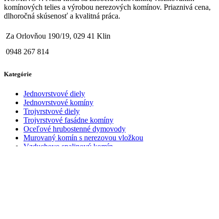
komínových telies a výrobou nerezových komínov. Priaznivá cena,
dlhoročná skúsenosť a kvalitná práca.
Za Orlovňou 190/19, 029 41 Klin
0948 267 814
Kategórie
Jednovrstvové diely
Jednovrstvové komíny
Trojvrstvové diely
Trojvrstvové fasádne komíny
Oceľové hrubostenné dymovody
Murovaný komín s nerezovou vložkou
Vzduchovo spalinový komín
Informácie
Všeobecné obchodné podmienky
Reklamačný poriadok
Odstúpenie od zmluvy
Uplatnenie zodpovednosti