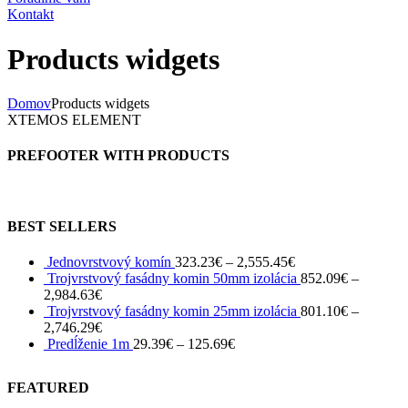
Kontakt
Products widgets
Domov
Products widgets
XTEMOS ELEMENT
PREFOOTER WITH PRODUCTS
BEST SELLERS
Jednovrstvový komín
323.23
€
–
2,555.45
€
Trojvrstvový fasádny komin 50mm izolácia
852.09
€
–
2,984.63
€
Trojvrstvový fasádny komin 25mm izolácia
801.10
€
–
2,746.29
€
Predĺženie 1m
29.39
€
–
125.69
€
FEATURED