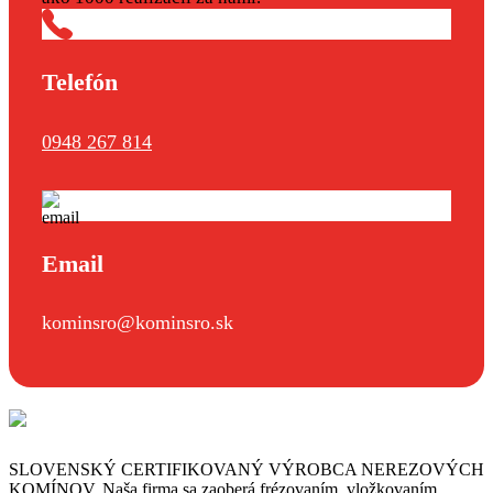
Telefón
0948 267 814
Email
kominsro@kominsro.sk
SLOVENSKÝ CERTIFIKOVANÝ VÝROBCA NEREZOVÝCH
KOMÍNOV. Naša firma sa zaoberá frézovaním, vložkovaním