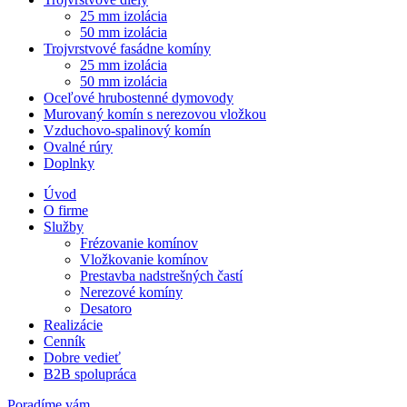
25 mm izolácia
50 mm izolácia
Trojvrstvové fasádne komíny
25 mm izolácia
50 mm izolácia
Oceľové hrubostenné dymovody
Murovaný komín s nerezovou vložkou
Vzduchovo-spalinový komín
Ovalné rúry
Doplnky
Úvod
O firme
Služby
Frézovanie komínov
Vložkovanie komínov
Prestavba nadstrešných častí
Nerezové komíny
Desatoro
Realizácie
Cenník
Dobre vedieť
B2B spolupráca
Poradíme vám