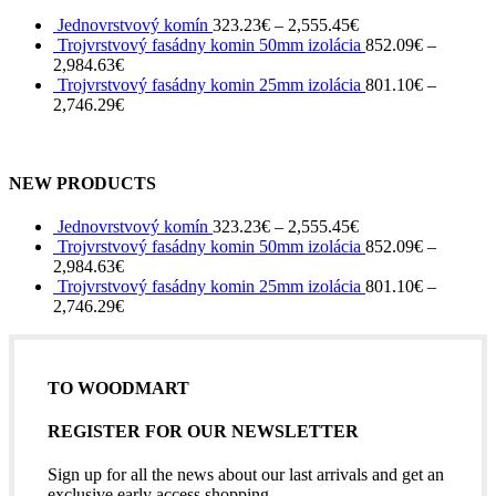
Jednovrstvový komín
323.23
€
–
2,555.45
€
Trojvrstvový fasádny komin 50mm izolácia
852.09
€
–
2,984.63
€
Trojvrstvový fasádny komin 25mm izolácia
801.10
€
–
2,746.29
€
NEW PRODUCTS
Jednovrstvový komín
323.23
€
–
2,555.45
€
Trojvrstvový fasádny komin 50mm izolácia
852.09
€
–
2,984.63
€
Trojvrstvový fasádny komin 25mm izolácia
801.10
€
–
2,746.29
€
TO WOODMART
REGISTER FOR OUR NEWSLETTER
Sign up for all the news about our last arrivals and get an
exclusive early access shopping.