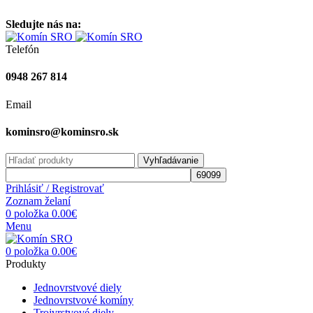
Vitajte na stránke komínsro.sk
Sledujte nás na:
Telefón
0948 267 814
Email
kominsro@kominsro.sk
Vyhľadávanie
Prihlásiť / Registrovať
Zoznam želaní
0
položka
0.00
€
Menu
0
položka
0.00
€
Produkty
Jednovrstvové diely
Jednovrstvové komíny
Trojvrstvové diely